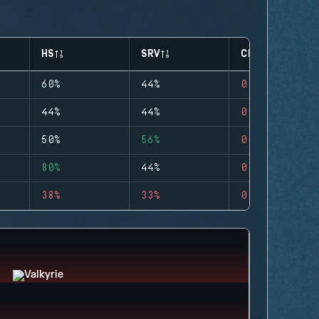
HS
SRV
CLUTCHES
60%
44%
0
44%
44%
0
50%
56%
0
80%
44%
0
38%
33%
0