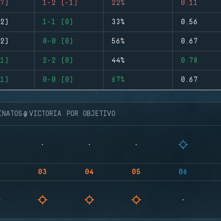
7)
1-2 (-1)
22%
0.11
2)
1-1 (0)
33%
0.56
2)
0-0 (0)
56%
0.67
1)
2-2 (0)
44%
0.78
1)
0-0 (0)
67%
0.67
INATOS
VICTORIA POR OBJETIVO
03
04
05
06