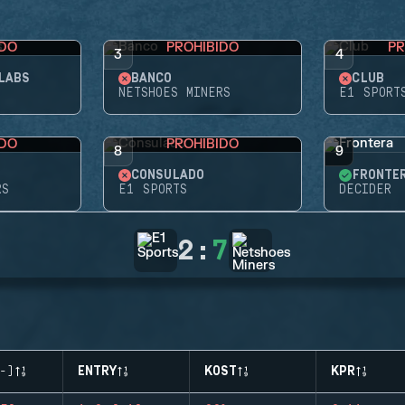
IDO
PROHIBIDO
PR
3
4
LABS
BANCO
CLUB
NETSHOES MINERS
E1 SPORT
IDO
PROHIBIDO
8
9
CONSULADO
FRONTE
RS
E1 SPORTS
DECIDER
2
:
7
-)
ENTRY
KOST
KPR