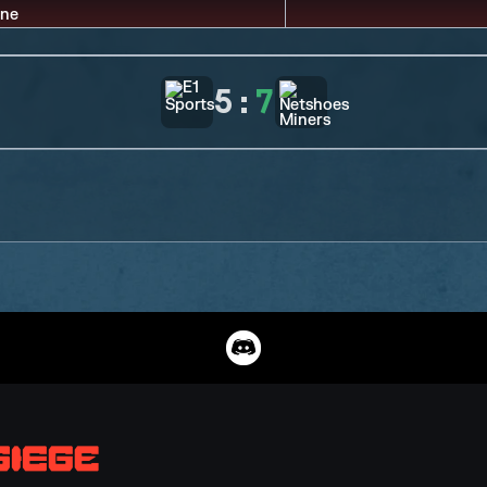
5
:
7