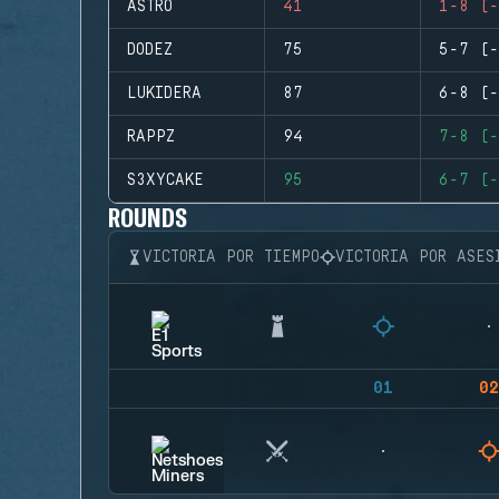
ASTRO
41
1-8 (-
DODEZ
75
5-7 (-
LUKIDERA
87
6-8 (-
RAPPZ
94
7-8 (-
S3XYCAKE
95
6-7 (-
ROUNDS
VICTORIA POR TIEMPO
VICTORIA POR ASES
01
02