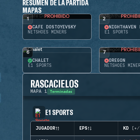
RESUMEN DE LA PARTIDA
MAPAS
PROHIBIDO
PROHIB
1
2
CAFÉ DOSTOYEVSKY
NIGHTHAVEN 
NETSHOES MINERS
E1 SPORTS
PROHIB
6
7
CHALET
OREGÓN
E1 SPORTS
NETSHOES MINE
RASCACIELOS
Terminadas
MAPA
1
E1 SPORTS
JUGADOR
EPS
KD (+/