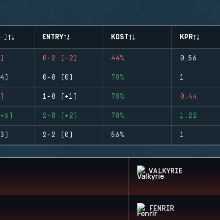
-)
ENTRY
KOST
KPR
)
0-2 (-2)
44%
0.56
4)
0-0 (0)
78%
1
)
1-0 (+1)
78%
0.44
+6)
2-0 (+2)
78%
1.22
3)
2-2 (0)
56%
1
VALKYRIE
FENRIR