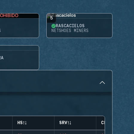
OHIBIDO
5
RASCACIELOS
S
NETSHOES MINERS
RA
HS
SRV
CLUTCHES