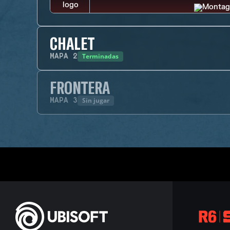
CHALET
Terminadas
MAPA
2
FRONTERA
Sin jugar
MAPA
3