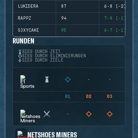
LUKIDERA
87
6-8 (-2)
RAPPZ
94
7-8 (-1)
S3XYCAKE
95
6-7 (-1)
RUNDEN
SIEG DURCH ZEIT
SIEG DURCH ELIMINIERUNGEN
SIEG DURCH ZIELE
01
02
03
04
NETSHOES MINERS