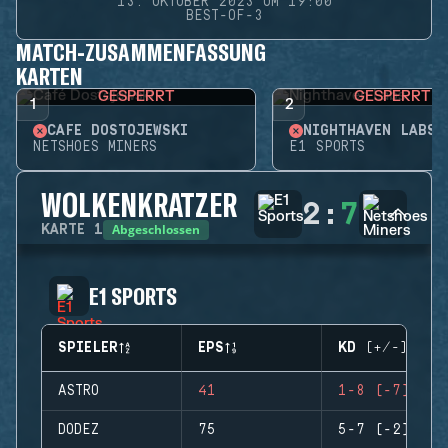
13. OKTOBER 2023 UM 19:00
BEST-OF-3
MATCH-ZUSAMMENFASSUNG
KARTEN
GESPERRT
GESPERRT
1
2
CAFÉ DOSTOJEWSKI
NIGHTHAVEN LABS
NETSHOES MINERS
E1 SPORTS
WOLKENKRATZER
2
:
7
Abgeschlossen
KARTE
1
E1 SPORTS
SPIELER
EPS
KD (+/-)
ASTRO
41
1-8 (-7)
DODEZ
75
5-7 (-2)