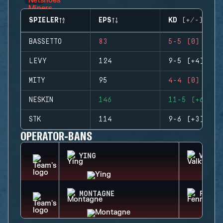
SPIELER
EPS
KD (+/-)
BASSETTO
83
5-5 (0)
LEVY
124
9-5 (+4)
MITY
95
4-4 (0)
NESKIN
146
11-5 (+6)
STK
114
9-6 (+3)
OPERATOR-BANS
YING
VALKY
MONTAGNE
FENRI