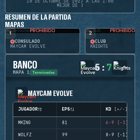
10 DE OCTUBRE DE 2023 A LAS 1:00
MEJOR DE 3
RESUMEN DE LA PARTIDA
MAPAS
PROHIBIDO
PROHIBIDO
1
2
CONSULADO
CLUB
MAYCAM EVOLVE
KNIGHTS
BANCO
5
:
7
Terminadas
MAPA
1
MAYCAM EVOLVE
JUGADOR
EPS
KD (+/-)
MKING
81
6-9 (-3)
WOLFZ
99
8-9 (-1)