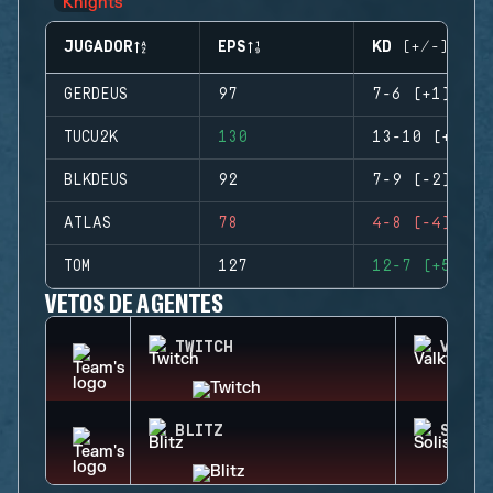
JUGADOR
EPS
KD (+/-)
GERDEUS
97
7-6 (+1)
TUCU2K
130
13-10 (+3)
BLKDEUS
92
7-9 (-2)
ATLAS
78
4-8 (-4)
TOM
127
12-7 (+5)
VETOS DE AGENTES
TWITCH
VALKY
BLITZ
SOLIS