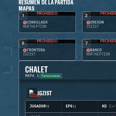
RESUMEN DE LA PARTIDA
MAPAS
PROHIBIDO
PROHIB
1
2
CONSULADO
OREGÓN
NORTHEPTION
IGZIST
PROHIBIDO
PROHIB
6
7
FRONTERA
BANCO
IGZIST
NORTHEPTION
CHALET
Terminadas
MAPA
1
IGZIST
JUGADOR
EPS
KD (+/