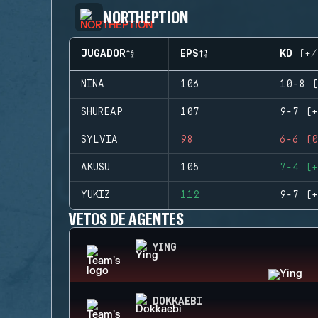
NORTHEPTION
JUGADOR
EPS
KD (+/
NINA
106
10-8 (
SHUREAP
107
9-7 (+
SYLVIA
98
6-6 (0
AKUSU
105
7-4 (+
YUKIZ
112
9-7 (+
VETOS DE AGENTES
YING
DOKKAEBI