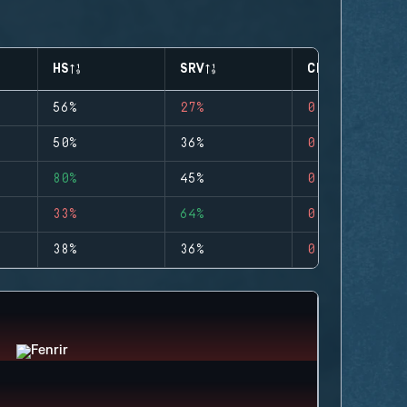
HS
SRV
CLUTCHES
56%
27%
0
50%
36%
0
80%
45%
0
33%
64%
0
38%
36%
0