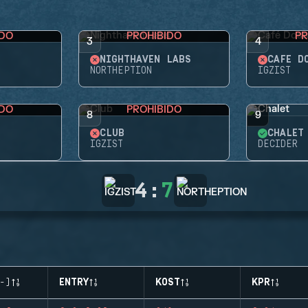
IDO
PROHIBIDO
PR
3
4
NIGHTHAVEN LABS
CAFÉ D
NORTHEPTION
IGZIST
IDO
PROHIBIDO
8
9
CLUB
CHALET
IGZIST
DECIDER
4
:
7
-)
ENTRY
KOST
KPR