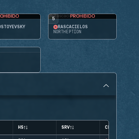
OHIBIDO
PROHIBIDO
5
OSTOYEVSKY
RASCACIELOS
NORTHEPTION
HS
SRV
CLUTCHES