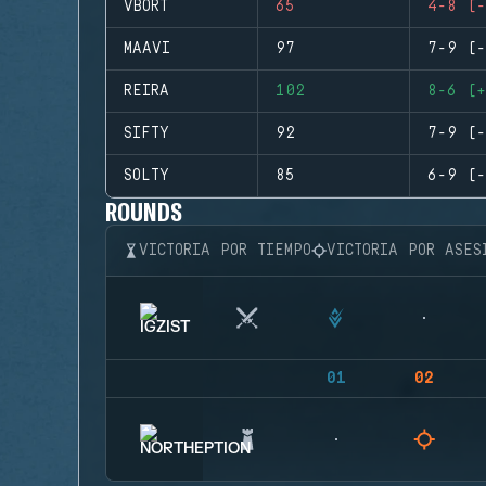
VBORT
65
4-8 (-
MAAVI
97
7-9 (-
REIRA
102
8-6 (+
SIFTY
92
7-9 (-
SOLTY
85
6-9 (-
ROUNDS
VICTORIA POR TIEMPO
VICTORIA POR ASES
01
02