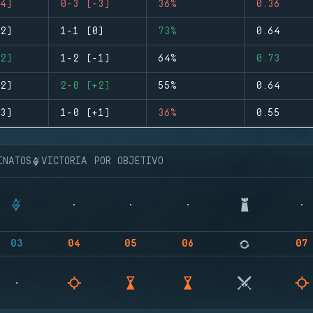
4)
0-3 (-3)
36%
0.36
2)
1-1 (0)
73%
0.64
2)
1-2 (-1)
64%
0.73
2)
2-0 (+2)
55%
0.64
3)
1-0 (+1)
36%
0.55
INATOS
VICTORIA POR OBJETIVO
03
04
05
06
07