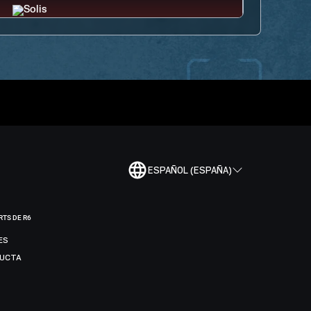
ESPAÑOL (ESPAÑA)
RTS DE R6
ES
DUCTA