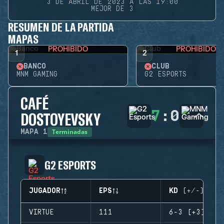
3 DE ABRIL DE 2023 A LAS 19:00
MEJOR DE 3
RESUMEN DE LA PARTIDA
MAPAS
PROHIBIDO
PROHIBIDO
1
2
BANCO
CLUB
MNM GAMING
G2 ESPORTS
CAFÉ
7
:
0
DOSTOYEVSKY
Terminadas
MAPA
1
G2 ESPORTS
JUGADOR
EPS
KD (+/-)
VIRTUE
111
6-3 (+3)