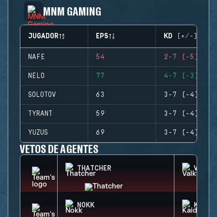
MNM GAMING
JUGADOR
EPS
KD (+/-)
NAFE
54
2-7 (-5)
NELO
77
4-7 (-3)
SOLOTOV
63
3-7 (-4)
TYRANT
59
3-7 (-4)
YUZUS
69
3-7 (-4)
VETOS DE AGENTES
THATCHER
VALKY
NOKK
KAID