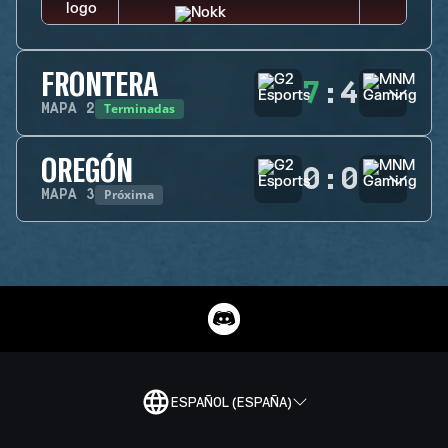
FRONTERA
7
:
4
Terminadas
MAPA
2
OREGÓN
0
:
0
Próxima
MAPA
3
ESPAÑOL (ESPAÑA)