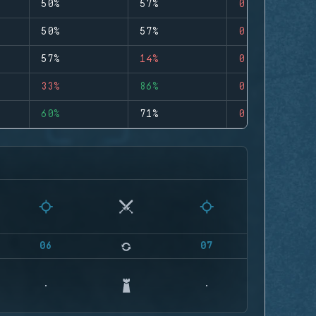
50%
57%
0
50%
57%
0
57%
14%
0
33%
86%
0
60%
71%
0
06
07