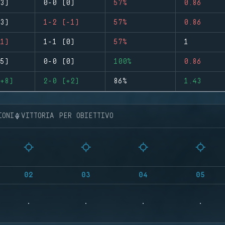
3)
0-0 (0)
57%
0.86
3)
1-2 (-1)
57%
0.86
1)
1-1 (0)
57%
1
5)
0-0 (0)
100%
0.86
+8)
2-0 (+2)
86%
1.43
IONI
VITTORIA PER OBIETTIVO
02
03
04
05