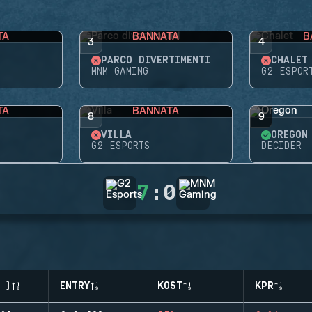
TA
BANNATA
B
3
4
PARCO DIVERTIMENTI
CHALET
MNM GAMING
G2 ESPOR
TA
BANNATA
8
9
VILLA
OREGON
G2 ESPORTS
DECIDER
7
:
0
-)
ENTRY
KOST
KPR