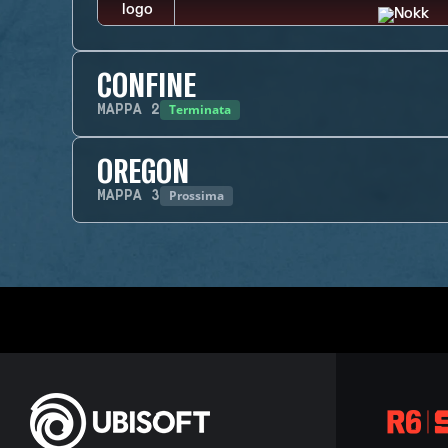
CONFINE
Terminata
MAPPA
2
OREGON
Prossima
MAPPA
3