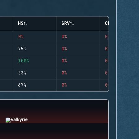
HS
SRV
CLUTCHES
0%
0%
0
75%
0%
0
100%
0%
0
33%
0%
0
67%
0%
0