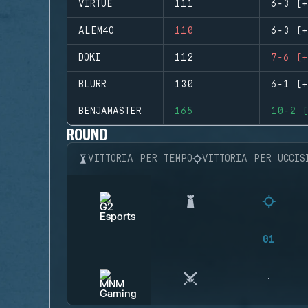
VIRTUE
111
6-3 (+
ALEM4O
110
6-3 (+
DOKI
112
7-6 (+
BLURR
130
6-1 (+
BENJAMASTER
165
10-2 (
ROUND
VITTORIA PER TEMPO
VITTORIA PER UCCIS
01