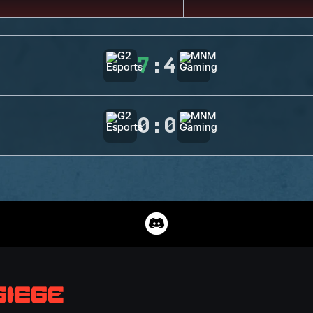
7
:
4
0
:
0