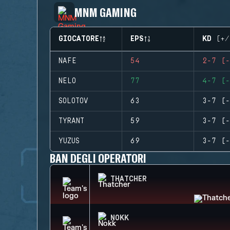
MNM GAMING
GIOCATORE
EPS
KD (+/
NAFE
54
2-7 (-
NELO
77
4-7 (-
SOLOTOV
63
3-7 (-
TYRANT
59
3-7 (-
YUZUS
69
3-7 (-
BAN DEGLI OPERATORI
THATCHER
NOKK