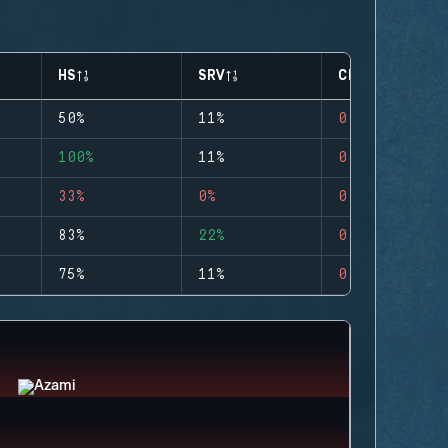
HS
SRV
CLUTCHES
50%
11%
0
100%
11%
0
33%
0%
0
83%
22%
0
75%
11%
0