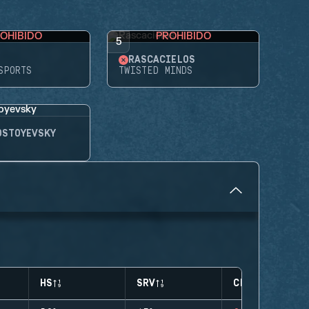
OHIBIDO
PROHIBIDO
5
RASCACIELOS
SPORTS
TWISTED MINDS
OSTOYEVSKY
HS
SRV
CLUTCHES