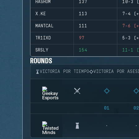
HASHOM
137
10-3 (
X.KE
113
7-4 (+
MANTCAL
111
7-6 (+
TR1IXD
97
5-3 (+
SRSLY
154
11-1 (
ROUNDS
VICTORIA POR TIEMPO
VICTORIA POR ASES
01
02