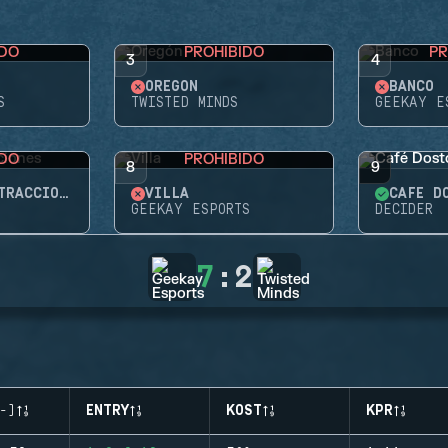
IDO
PROHIBIDO
PR
3
4
OREGÓN
BANCO
S
TWISTED MINDS
GEEKAY E
IDO
PROHIBIDO
8
9
PARQUE DE ATRACCIONES
VILLA
CAFÉ D
GEEKAY ESPORTS
DECIDER
7
:
2
-)
ENTRY
KOST
KPR