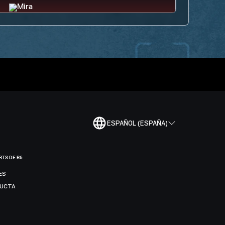
ESPAÑOL (ESPAÑA)
RTS DE R6
ES
DUCTA