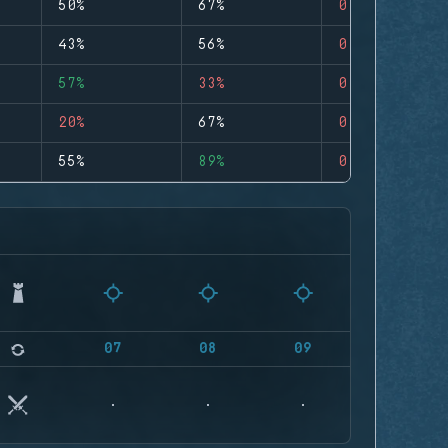
50%
67%
0
43%
56%
0
57%
33%
0
20%
67%
0
55%
89%
0
07
08
09