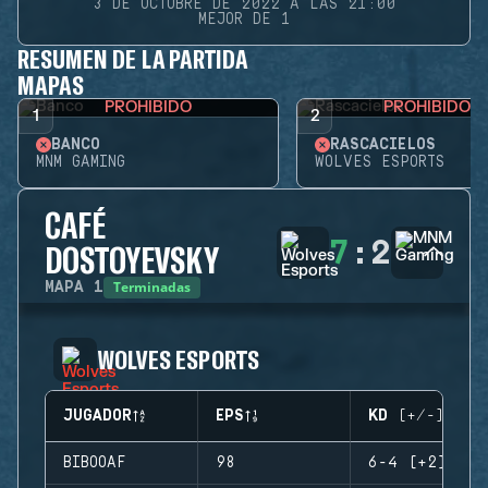
3 DE OCTUBRE DE 2022 A LAS 21:00
MEJOR DE 1
RESUMEN DE LA PARTIDA
MAPAS
PROHIBIDO
PROHIBIDO
1
2
BANCO
RASCACIELOS
MNM GAMING
WOLVES ESPORTS
CAFÉ
7
:
2
DOSTOYEVSKY
Terminadas
MAPA
1
WOLVES ESPORTS
JUGADOR
EPS
KD (+/-)
BIBOOAF
98
6-4 (+2)