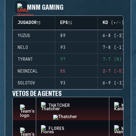
MNM GAMING
JUGADOR
EPS
KD (+/-)
YUZUS
89
6-8 (-2)
NELO
93
7-8 (-1)
TYRANT
97
7-7 (0)
NEONICAL
55
2-7 (-5)
SOLOTOV
93
6-9 (-3)
VETOS DE AGENTES
THATCHER
KAID
FLORES
WAMAI