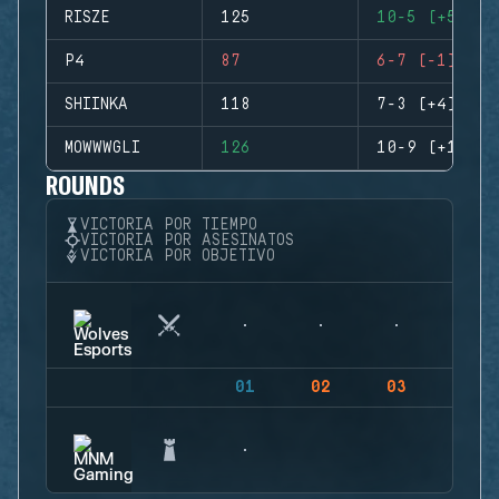
RISZE
125
10-5 (+5)
P4
87
6-7 (-1)
SHIINKA
118
7-3 (+4)
MOWWWGLI
126
10-9 (+1)
ROUNDS
VICTORIA POR TIEMPO
VICTORIA POR ASESINATOS
VICTORIA POR OBJETIVO
01
02
03
04