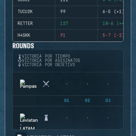
SOCO1
112
8-4 (+4)
TUCU2K
99
6-5 (+1)
RETTER
127
10-6 (+4)
H4SKK
91
5-7 (-2)
ROUNDS
VICTORIA POR TIEMPO
VICTORIA POR ASESINATOS
VICTORIA POR OBJETIVO
01
02
03
04