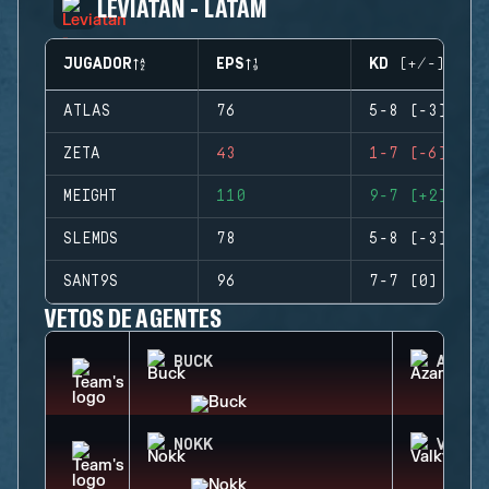
LEVIATAN - LATAM
JUGADOR
EPS
KD (+/-)
ATLAS
76
5-8 (-3)
ZETA
43
1-7 (-6)
MEIGHT
110
9-7 (+2)
SLEMDS
78
5-8 (-3)
SANT9S
96
7-7 (0)
VETOS DE AGENTES
BUCK
AZAMI
NOKK
VALKY