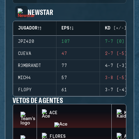
NEWSTAR
JUGADOR
EPS
KD (+/-)
JPZ420
107
7-7 (0)
CUEVA
47
2-7 (-5)
R3MBRANDT
77
4-7 (-3)
MICH4
57
3-8 (-5)
FLOPY
61
3-7 (-4)
VETOS DE AGENTES
ACE
KAID
FLORES
AZAMI