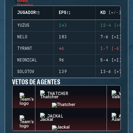
JUGADOR
EPS
KD (+/-)
YUZUS
143
12-4 (+8)
NELO
103
7-6 (+1)
TYRANT
46
1-7 (-6)
NEONICAL
96
5-4 (+1)
SOLOTOV
139
13-6 (+7)
VETOS DE AGENTES
THATCHER
VALKY
JACKAL
AZAMI