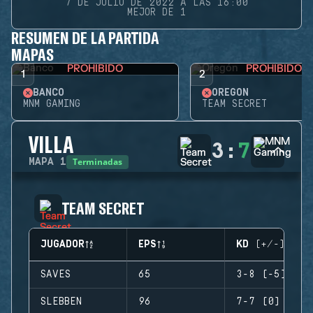
7 DE JULIO DE 2022 A LAS 16:00
MEJOR DE 1
RESUMEN DE LA PARTIDA
MAPAS
PROHIBIDO
PROHIBIDO
1
2
BANCO
OREGÓN
MNM GAMING
TEAM SECRET
VILLA
3
:
7
Terminadas
MAPA
1
TEAM SECRET
JUGADOR
EPS
KD (+/-)
SAVES
65
3-8 (-5)
SLEBBEN
96
7-7 (0)