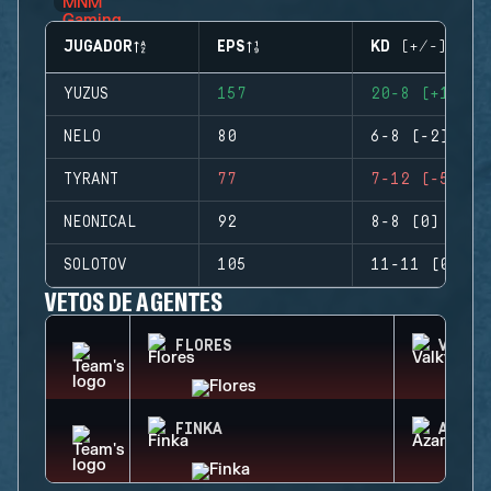
JUGADOR
EPS
KD (+/-)
YUZUS
157
20-8 (+12)
NELO
80
6-8 (-2)
TYRANT
77
7-12 (-5)
NEONICAL
92
8-8 (0)
SOLOTOV
105
11-11 (0)
VETOS DE AGENTES
FLORES
VALKY
FINKA
AZAMI