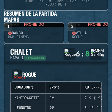
20 DE JUNIO DE 2022 A LAS 17:15
MEJOR DE 1
RESUMEN DE LA PARTIDA
MAPAS
PROHIBIDO
PROHIBIDO
1
2
BANCO
VILLA
MNM GAMING
ROGUE
CHALET
6
:
8
Terminadas
MAPA
1
ROGUE
JUGADOR
EPS
KD (+/-)
KANTORAKETTI
82
7-9 (-2)
LEONGIDS
92
8-10 (-2)