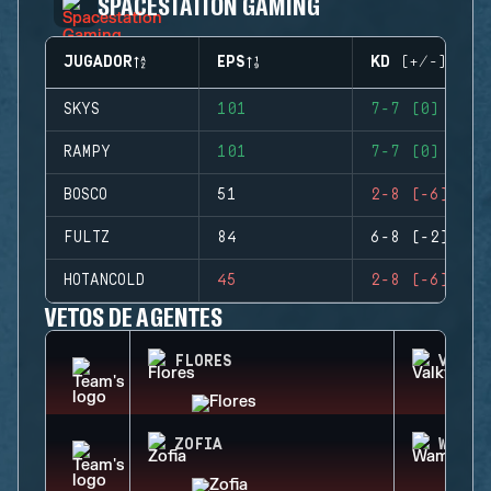
SPACESTATION GAMING
JUGADOR
EPS
KD (+/-)
SKYS
101
7-7 (0)
RAMPY
101
7-7 (0)
BOSCO
51
2-8 (-6)
FULTZ
84
6-8 (-2)
HOTANCOLD
45
2-8 (-6)
VETOS DE AGENTES
FLORES
VALKY
ZOFIA
WAMAI