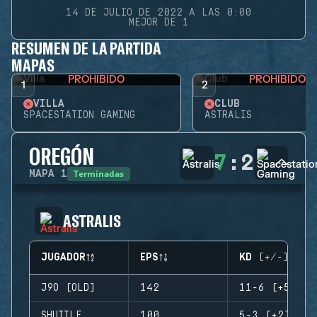
14 DE JULIO DE 2022 A LAS 0:00
MEJOR DE 1
RESUMEN DE LA PARTIDA
MAPAS
PROHIBIDO
PROHIBIDO
1
2
VILLA
CLUB
SPACESTATION GAMING
ASTRALIS
OREGÓN
7
:
2
Terminadas
MAPA
1
ASTRALIS
JUGADOR
EPS
KD (+/-)
J9O (OLD)
142
11-6 (+5)
SHUTTLE
100
5-3 (+2)