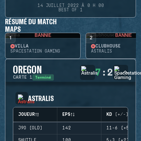
14 JUILLET 2022 À 0 H 00
BEST OF 1
RÉSUMÉ DU MATCH
MAPS
BANNIE
BANNIE
1
2
VILLA
CLUBHOUSE
SPACESTATION GAMING
ASTRALIS
OREGON
7
:
2
Terminé
CARTE
1
ASTRALIS
JOUEUR
EPS
KD (+/-)
J9O (OLD)
142
11-6 (+5)
SHUTTLE
100
5-3 (+2)