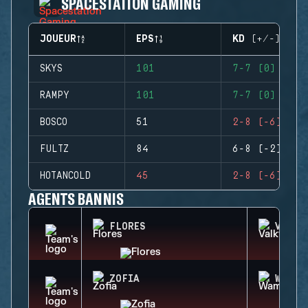
SPACESTATION GAMING
JOUEUR
EPS
KD (+/-)
SKYS
101
7-7 (0)
RAMPY
101
7-7 (0)
BOSCO
51
2-8 (-6)
FULTZ
84
6-8 (-2)
HOTANCOLD
45
2-8 (-6)
AGENTS BANNIS
FLORES
VALKY
ZOFIA
WAMAI