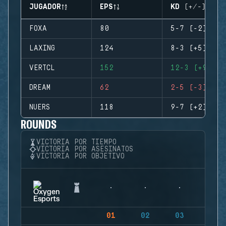
JUGADOR
EPS
KD (+/-)
FOXA
80
5-7 (-2)
LAXING
124
8-3 (+5)
VERTCL
152
12-3 (+9)
DREAM
62
2-5 (-3)
NUERS
118
9-7 (+2)
ROUNDS
VICTORIA POR TIEMPO
VICTORIA POR ASESINATOS
VICTORIA POR OBJETIVO
01
02
03
04