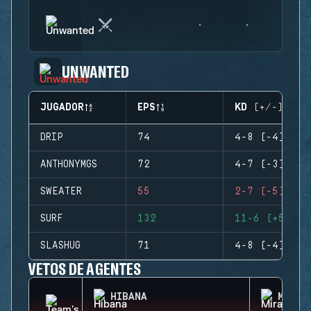
UNWANTED
JUGADOR
EPS
KD (+/-)
DRIP
74
4-8 (-4)
ANTHONYMGS
72
4-7 (-3)
SWEATER
55
2-7 (-5)
SURF
132
11-6 (+5)
SLASHUG
71
4-8 (-4)
VETOS DE AGENTES
HIBANA
MIRA