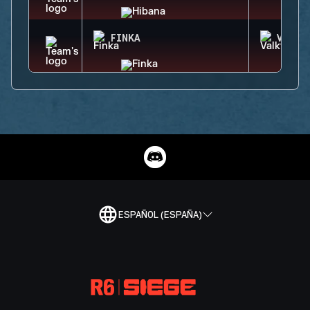
FINKA
VALKY
ESPAÑOL (ESPAÑA)