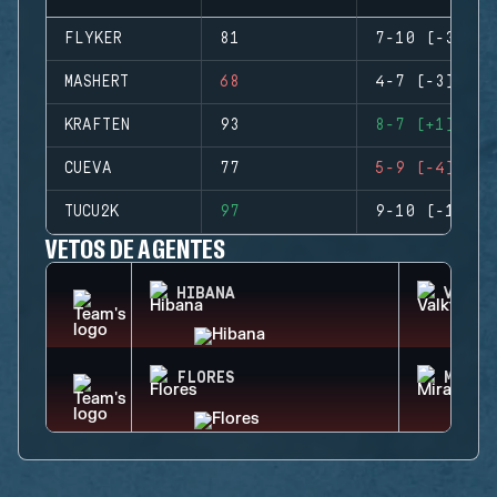
FLYKER
81
7-10 (-3)
MASHERT
68
4-7 (-3)
KRAFTEN
93
8-7 (+1)
CUEVA
77
5-9 (-4)
TUCU2K
97
9-10 (-1)
VETOS DE AGENTES
HIBANA
VALKY
FLORES
MIRA