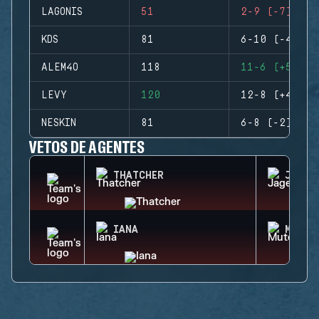
LAGONIS
51
2-9 (-7)
KDS
81
6-10 (-4)
ALEM4O
118
11-6 (+5)
LEVY
120
12-8 (+4)
NESKIN
81
6-8 (-2)
VETOS DE AGENTES
THATCHER
JAGER
IANA
MUTE