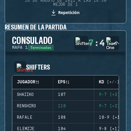
16 DE AGOSTO DE 2021 A LAS 16:30
MEJOR DE 1
Repetición
RESUMEN DE LA PARTIDA
CONSULADO
7
:
4
Terminadas
MAPA
1
SHIFTERS
JUGADOR
EPS
KD (+/-)
SHAIIKO
107
9-7 (+2)
RENSHIRO
110
9-7 (+2)
RAFALE
108
10-9 (+1)
ELEMZJE
104
9-8 (+1)