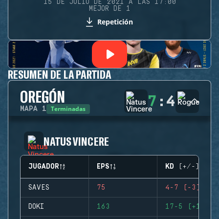
15 DE JULIO DE 2021 A LAS 17:00
MEJOR DE 1
Repetición
RESUMEN DE LA PARTIDA
OREGÓN
7
:
4
Terminadas
MAPA
1
NATUS VINCERE
JUGADOR
EPS
KD (+/-)
SAVES
75
4-7 (-3)
DOKI
163
17-5 (+12)