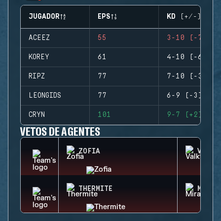
JUGADOR
EPS
KD (+/-)
ACEEZ
55
3-10 (-7)
KOREY
61
4-10 (-6)
RIPZ
77
7-10 (-3)
LEONGIDS
77
6-9 (-3)
CRYN
101
9-7 (+2)
VETOS DE AGENTES
ZOFIA
VALKY
THERMITE
MIRA