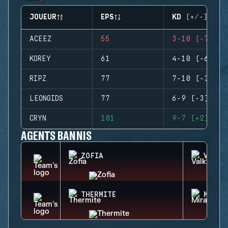
JOUEUR
EPS
KD (+/-)
ACEEZ
55
3-10 (-7)
KOREY
61
4-10 (-6)
RIPZ
77
7-10 (-3)
LEONGIDS
77
6-9 (-3)
CRYN
101
9-7 (+2)
AGENTS BANNIS
ZOFIA
VALKY
THERMITE
MIRA