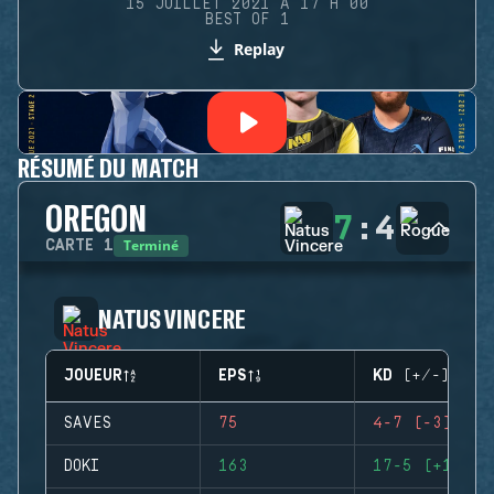
15 JUILLET 2021 À 17 H 00
BEST OF 1
Replay
RÉSUMÉ DU MATCH
OREGON
7
:
4
Terminé
CARTE
1
NATUS VINCERE
JOUEUR
EPS
KD (+/-)
SAVES
75
4-7 (-3)
DOKI
163
17-5 (+12)