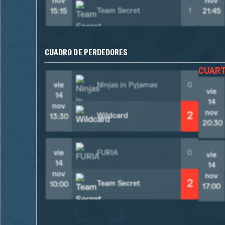
nov
nov
Team Secret
1
15:15
21:45
CUADRO DE PERDEDORES
CUAR
vie
Ninjas in Pyjamas
0
vie
14
14
nov
nov
2
Wildcard
13:30
20:30
vie
FURIA
0
vie
14
14
nov
nov
2
Team Secret
10:00
17:00