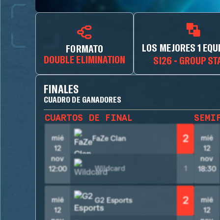
LOS MEJORES 1 EQU
FORMATO
DOUBLE ELIMINATION
SI26 - GROUP ST
FINALES
CUADRO DE GANADORES
CUARTOS DE FINAL
SEMI
2
mié
mié
FaZe Clan
12
12
nov
nov
Wildcard
1
12:00
18:30
2
mié
mié
G2 Esports
12
12