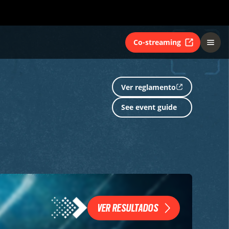
Co-streaming
Ver reglamento
See event guide
VER RESULTADOS