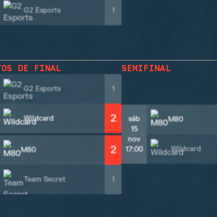
G2 Esports
1
TOS DE FINAL
SEMIFINAL
G2 Esports
1
2
Wildcard
sáb
M80
15
nov
2
Wildcard
17:00
M80
Team Secret
1