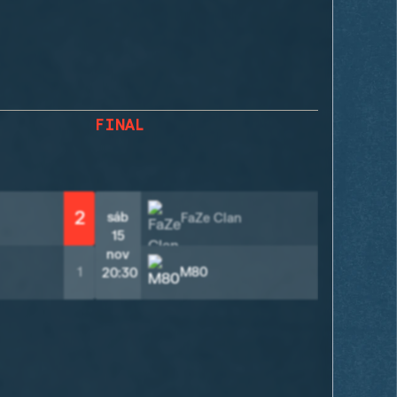
FINAL
2
sáb
FaZe Clan
1
15
nov
2
1
M80
20:30