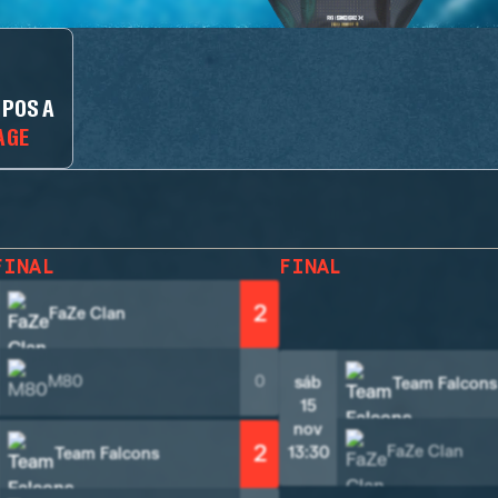
IPOS A
AGE
FINAL
FINAL
2
FaZe Clan
M80
0
sáb
Team Falcons
15
nov
2
FaZe Clan
13:30
Team Falcons