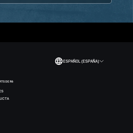
ESPAÑOL (ESPAÑA)
RTS DE R6
ES
DUCTA