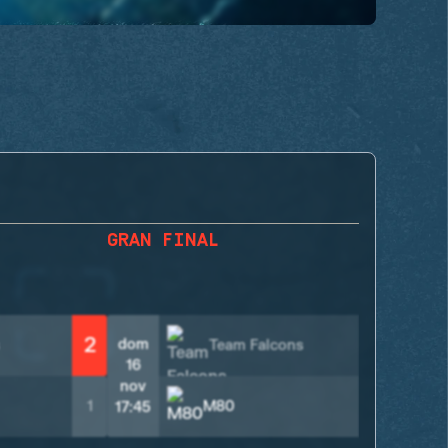
GRAN FINAL
2
dom
Team Falcons
1
16
nov
3
1
M80
17:45