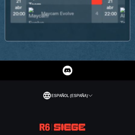
21
21
abr
abr
Maycam Evolve
4
20:00
22:00
ESPAÑOL (ESPAÑA)