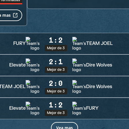
Terminadas
a mas
1
:
2
FURY
TEAM JOEL
Mejor de 3
2
:
1
Elevate
Dire Wolves
Mejor de 3
2
:
0
TEAM JOEL
Dire Wolves
Mejor de 3
1
:
2
Elevate
FURY
Mejor de 3
Vea mas