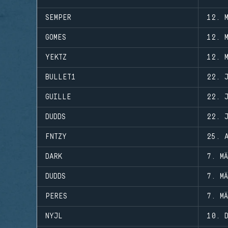
SEMPER
12. 
GOMES
12. 
YEKTZ
12. 
BULLET1
22. 
GUILLE
22. 
DUDDS
22. 
FNTZY
25. 
DARK
7. M
DUDDS
7. M
PERES
7. M
NYJL
10. 