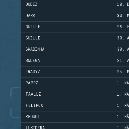
DODEZ
10. 
DARK
30. 
GUILLE
28. 
GUILLE
30. 
SKADINHA
30. 
BUDEGA
21. 
TRADYZ
25. 
RAPPZ
1. M
FAALLZ
1. M
FELIPOX
1. M
REDUCT
1. M
LUKIDERA
1. M