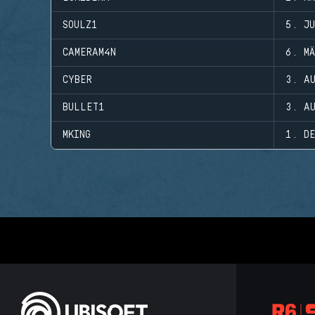
SOULZ1
5. J
CAMERAM4N
6. M
CYBER
3. A
BULLET1
3. A
MKING
1. D