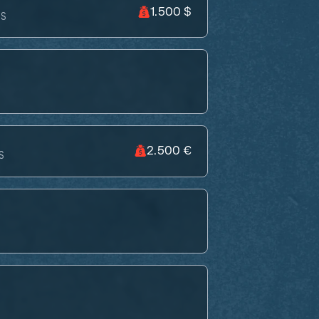
1.500 $
FS
2.500 €
S