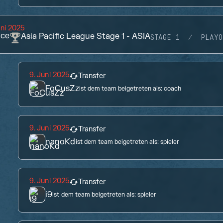
uni 2025
ace
Asia Pacific League Stage 1 - ASIA
STAGE 1
PLAYO
9. Juni 2025
Transfer
FoCusZz
ist dem team beigetreten als:
coach
9. Juni 2025
Transfer
nanoKd
ist dem team beigetreten als:
spieler
9. Juni 2025
Transfer
i9
ist dem team beigetreten als:
spieler