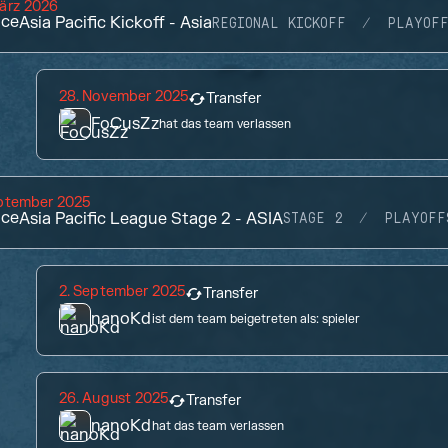
ärz 2026
ace
Asia Pacific Kickoff - Asia
REGIONAL KICKOFF
PLAYOF
28. November 2025
Transfer
FoCusZz
hat das team verlassen
eptember 2025
ace
Asia Pacific League Stage 2 - ASIA
STAGE 2
PLAYOFF
2. September 2025
Transfer
nanoKd
ist dem team beigetreten als:
spieler
26. August 2025
Transfer
nanoKd
hat das team verlassen