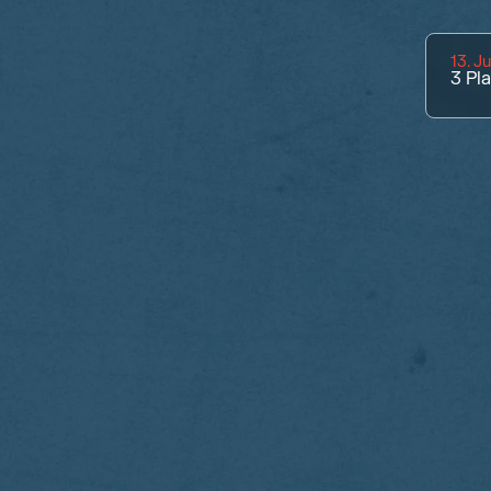
13. J
3
Pl