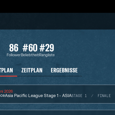
86
#60
#29
Follower
Beliebtheit
Rangliste
TPLAN
ZEITPLAN
ERGEBNISSE
uni 2026
ace
Asia Pacific League Stage 1 - ASIA
STAGE 1
FINALE