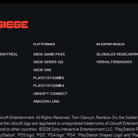
PLATTFORMEN
R6-ESPORT-REGELN
MONTRÉAL
XBOX GAME PASS
GLOBALES REGELWER
XBOX SERIES X|S
VERHALTENSKODEX
XBOX ONE
PLAYSTATION®5
PLAYSTATION®4
UBISOFT CONNECT
AMAZON LUNA
soft Entertainment. All Rights Reserved. Tom Clancy’s, Rainbow Six, the Soldier 
nd the Ubisoft logo are registered or unregistered trademarks of Ubisoft Enterta
and/or other countries. ©2026 Sony Interactive Entertainment LLC. "PlayStation 
ayStation", "PS5 logo", "PS5", "PS4 logo", "PS4", "PlayStation Shapes Logo" and "Pl