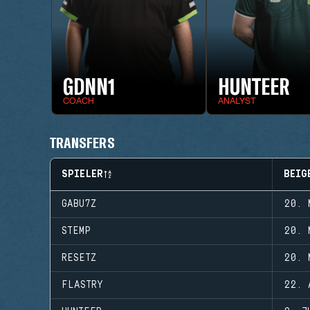
GDNN1
HUNTEER
COACH
ANALYST
TRANSFERS
SPIELER
BEIG
GABU7Z
20. 
STEMP
20. 
RESETZ
20. 
FLASTRY
22. 