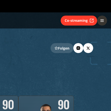
Co-streaming
Folgen
90
90