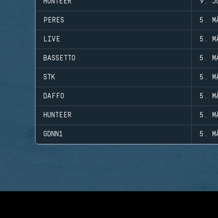
HUNTEER
9. J
PERES
5. M
LIVE
5. M
BASSETTO
5. M
STK
5. M
DAFFO
5. M
HUNTEER
5. M
GDNN1
5. M