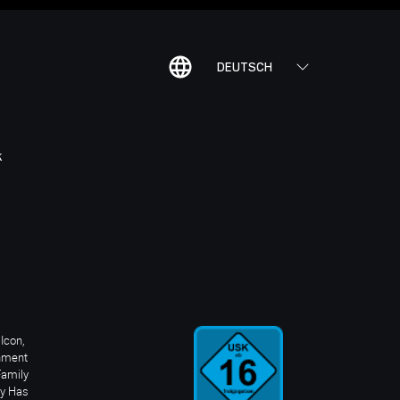
DEUTSCH
K
Icon,
inment
Family
ay Has