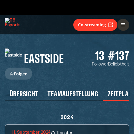
Co-streaming
13
#137
EASTSIDE
Follower
Beliebtheit
Folgen
ÜBERSICHT
TEAMAUFSTELLUNG
ZEITPLAN
2024
11. September 2024
Transfer