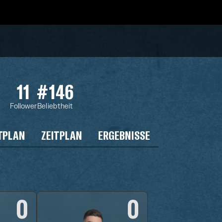
11
#146
Follower
Beliebtheit
TPLAN
ZEITPLAN
ERGEBNISSE
0
0