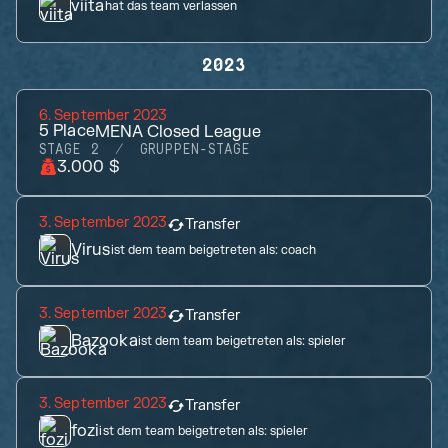
viita
hat das team verlassen
2023
6. September 2023
5
Place
MENA Closed League
STAGE 2
GRUPPEN-STAGE
3.000 $
3. September 2023
Transfer
Virus
ist dem team beigetreten als:
coach
3. September 2023
Transfer
Bazooka
ist dem team beigetreten als:
spieler
3. September 2023
Transfer
fozi
ist dem team beigetreten als:
spieler