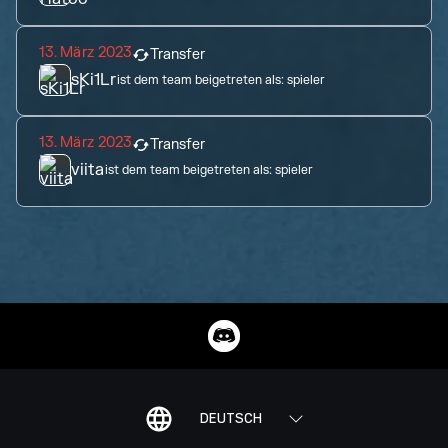
13. März 2023
Transfer
sKi1Lr
ist dem team beigetreten als:
spieler
13. März 2023
Transfer
viita
ist dem team beigetreten als:
spieler
DEUTSCH