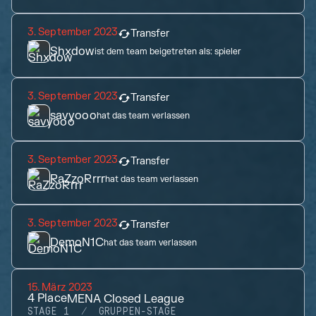
3. September 2023
Transfer
Shxdow
ist dem team beigetreten als:
spieler
3. September 2023
Transfer
savyooo
hat das team verlassen
3. September 2023
Transfer
RaZzoRrrr
hat das team verlassen
3. September 2023
Transfer
DemoN1C
hat das team verlassen
15. März 2023
4
Place
MENA Closed League
STAGE 1
GRUPPEN-STAGE