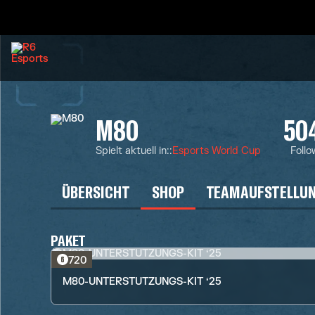
M80
50
Spielt aktuell in:
:
Esports World Cup
Follo
ÜBERSICHT
SHOP
TEAMAUFSTELLU
PAKET
720
M80-UNTERSTÜTZUNGS-KIT ‘25