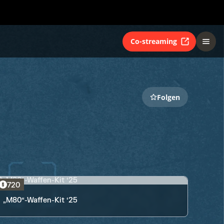
Co-streaming
Folgen
720
„M80“-Waffen-Kit ‘25