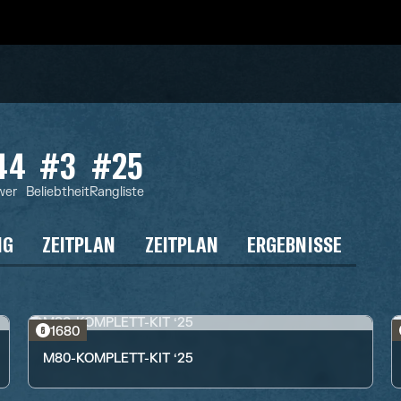
44
#3
#25
wer
Beliebtheit
Rangliste
NG
ZEITPLAN
ZEITPLAN
ERGEBNISSE
1680
M80-KOMPLETT-KIT ‘25