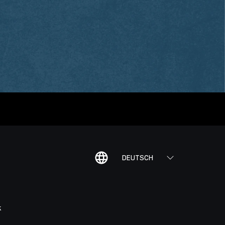
DEUTSCH
K