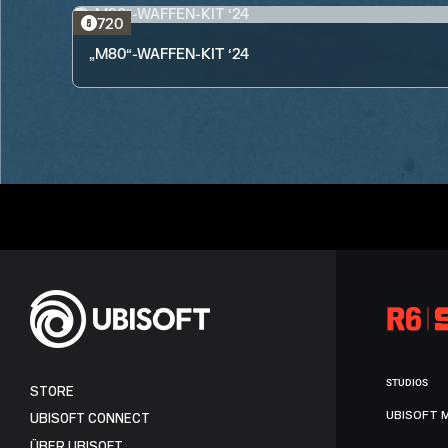
720
„M80“-WAFFEN-KIT ‘24
STUDIOS
STORE
UBISOFT 
UBISOFT CONNECT
ÜBER UBISOFT