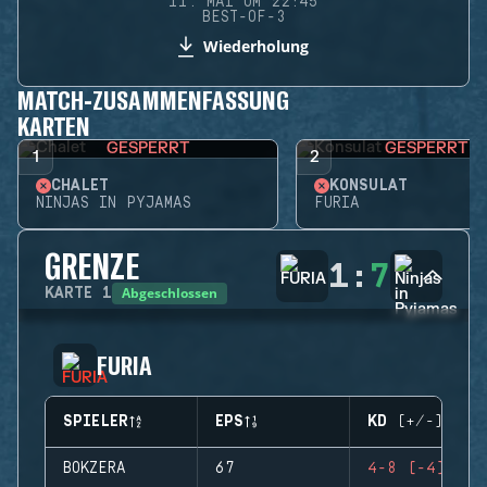
11. MAI UM 22:45
BEST-OF-3
Wiederholung
MATCH-ZUSAMMENFASSUNG
KARTEN
GESPERRT
GESPERRT
1
2
CHALET
KONSULAT
NINJAS IN PYJAMAS
FURIA
GRENZE
1
:
7
Abgeschlossen
KARTE
1
FURIA
SPIELER
EPS
KD (+/-)
BOKZERA
67
4-8 (-4)