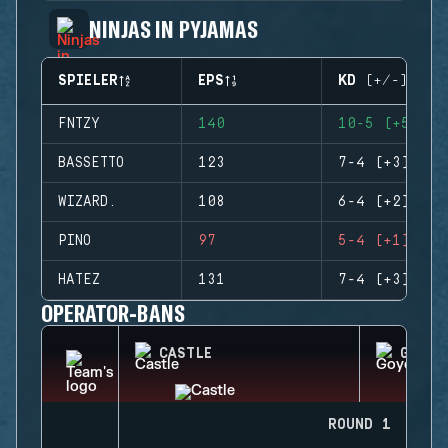
NINJAS IN PYJAMAS
SPIELER
EPS
KD (+/-)
FNTZY
140
10-5 (+5)
BASSETTO
123
7-4 (+3)
WIZARD.
108
6-4 (+2)
PINO
97
5-4 (+1)
HATEZ
131
7-4 (+3)
OPERATOR-BANS
CASTLE
GOYO
ROUND 1