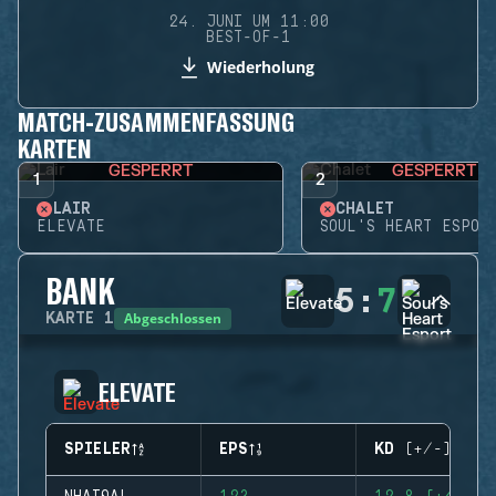
24. JUNI UM 11:00
BEST-OF-1
Wiederholung
MATCH-ZUSAMMENFASSUNG
KARTEN
GESPERRT
GESPERRT
1
2
LAIR
CHALET
ELEVATE
SOUL'S HEART ESPOR
BANK
5
:
7
Abgeschlossen
KARTE
1
ELEVATE
SPIELER
EPS
KD (+/-)