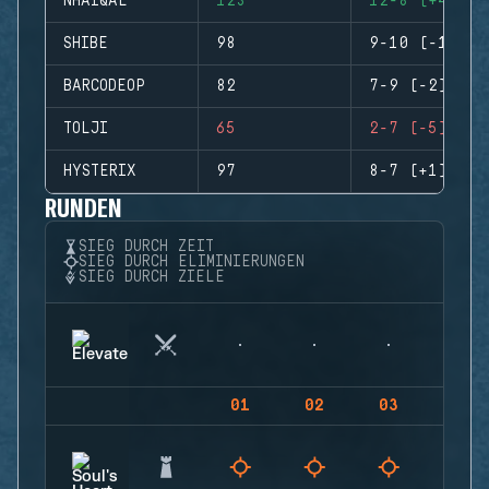
NHAIQAL
123
12-8 (+4)
SHIBE
98
9-10 (-1)
BARCODEOP
82
7-9 (-2)
TOLJI
65
2-7 (-5)
HYSTERIX
97
8-7 (+1)
RUNDEN
SIEG DURCH ZEIT
SIEG DURCH ELIMINIERUNGEN
SIEG DURCH ZIELE
01
02
03
04