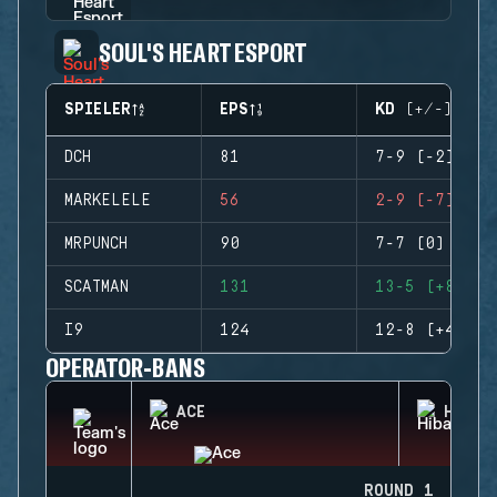
SOUL'S HEART ESPORT
SPIELER
EPS
KD (+/-)
DCH
81
7-9 (-2)
MARKELELE
56
2-9 (-7)
MRPUNCH
90
7-7 (0)
SCATMAN
131
13-5 (+8)
I9
124
12-8 (+4)
OPERATOR-BANS
ACE
HIBAN
ROUND 1