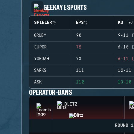
GEEKAY ESPORTS
SPIELER
EPS
KD (+/
GRUBY
90
9-11 (
EUPOR
72
6-10 (
YOGGAH
73
6-11 (
SARKS
111
12-11 
ASK
112
13-10 
OPERATOR-BANS
BLITZ
ROUND 1