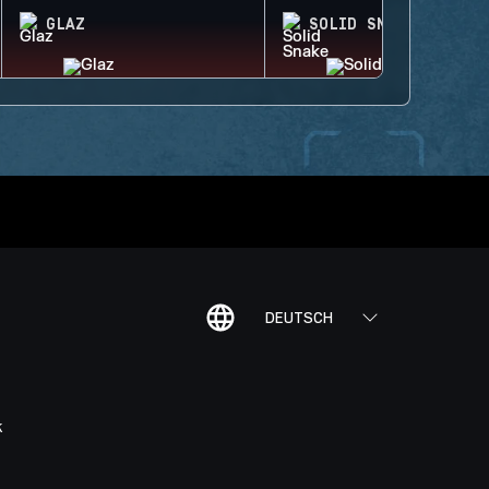
GLAZ
SOLID SNAKE
DEUTSCH
K