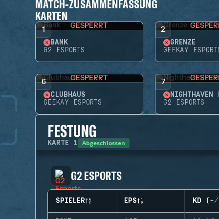
MATCH-ZUSAMMENFASSUNG
KARTEN
GESPERRT
GESPER
1
2
BANK
GRENZE
G2 ESPORTS
GEEKAY ESPORT
GESPERRT
GESPER
6
7
CLUBHAUS
NIGHTHAVEN 
GEEKAY ESPORTS
G2 ESPORTS
FESTUNG
Abgeschlossen
KARTE
1
G2 ESPORTS
SPIELER
EPS
KD (+/