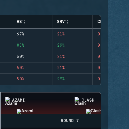
HS
SRV
CLUTCHES
67%
21%
0
83%
29%
0
60%
21%
0
50%
21%
0
50%
29%
0
AZAMI
CLASH
ROUND 7