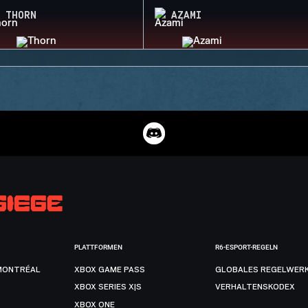
THORN
AZAMI
PLATTFORMEN
R6-ESPORT-REGELN
MONTRÉAL
XBOX GAME PASS
GLOBALES REGELWER
XBOX SERIES X|S
VERHALTENSKODEX
XBOX ONE