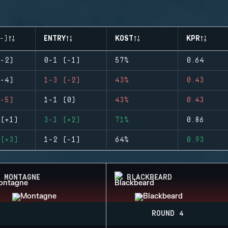
-)
ENTRY
KOST
KPR
-2)
0-1 (-1)
57%
0.64
-4)
1-3 (-2)
43%
0.43
-5)
1-1 (0)
43%
0.43
(+1)
3-1 (+2)
71%
0.86
(+3)
1-2 (-1)
64%
0.93
MONTAGNE
BLACKBEARD
ROUND 4