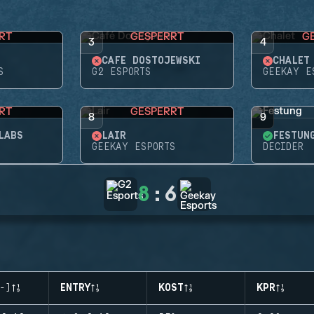
RT
GESPERRT
G
3
4
CAFÉ DOSTOJEWSKI
CHALET
S
G2 ESPORTS
GEEKAY E
RT
GESPERRT
8
9
LABS
LAIR
FESTUN
GEEKAY ESPORTS
DECIDER
8
:
6
-)
ENTRY
KOST
KPR