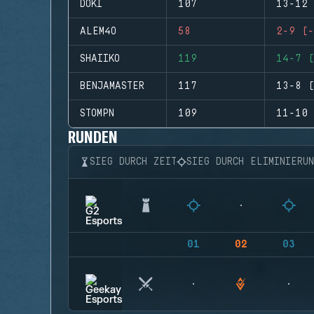
DOKI
107
13-12 
ALEM4O
58
2-9 (-
SHAIIKO
119
14-7 (
BENJAMASTER
117
13-8 (
STOMPN
109
11-10 
RUNDEN
SIEG DURCH ZEIT
SIEG DURCH ELIMINIERU
01
02
03