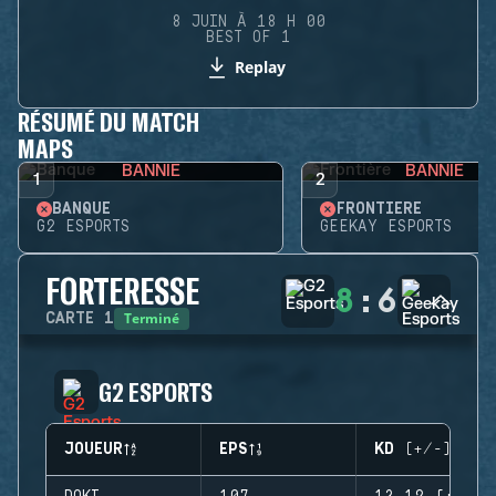
8 JUIN À 18 H 00
BEST OF 1
Replay
RÉSUMÉ DU MATCH
MAPS
BANNIE
BANNIE
1
2
BANQUE
FRONTIÈRE
G2 ESPORTS
GEEKAY ESPORTS
FORTERESSE
8
:
6
Terminé
CARTE
1
G2 ESPORTS
JOUEUR
EPS
KD (+/-)