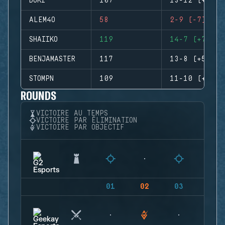
DOKI
107
13-12 (+1)
ALEM4O
58
2-9 (-7)
SHAIIKO
119
14-7 (+7)
BENJAMASTER
117
13-8 (+5)
STOMPN
109
11-10 (+1)
ROUNDS
VICTOIRE AU TEMPS
VICTOIRE PAR ÉLIMINATION
VICTOIRE PAR OBJECTIF
01
02
03
04