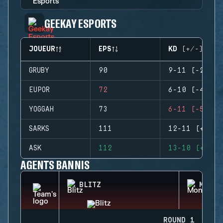
GEEKAY ESPORTS
JOUEUR
EPS
KD (+/-)
GRUBY
90
9-11 (-2)
EUPOR
72
6-10 (-4)
YOGGAH
73
6-11 (-5)
SARKS
111
12-11 (+1)
ASK
112
13-10 (+3)
AGENTS BANNIS
BLITZ
MONTA
ROUND 1