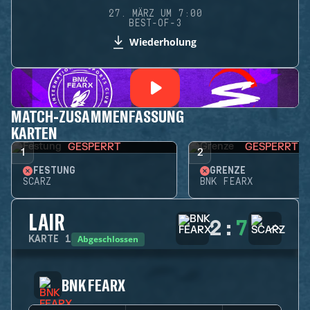
27. MÄRZ UM 7:00
BEST-OF-3
Wiederholung
MATCH-ZUSAMMENFASSUNG
KARTEN
GESPERRT
GESPERRT
1
2
FESTUNG
GRENZE
SCARZ
BNK FEARX
LAIR
2
:
7
Abgeschlossen
KARTE
1
BNK FEARX