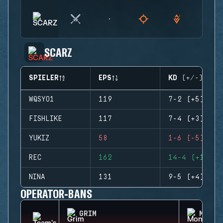
SCARZ
SPIELER
EPS
KD (+/-)
WQSYO1
119
7-2 (+5)
FISHLIKE
117
7-4 (+3)
YUKIZ
58
1-6 (-5)
REC
162
14-4 (+10)
NINA
131
9-5 (+4)
OPERATOR-BANS
GRIM
MONTA