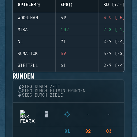
SPIELER
EPS
KD (+/-)
WOOGIMAN
69
4-9 (-5)
MISA
102
7-8 (-1)
NL
71
3-7 (-4)
RUMATICK
59
4-7 (-3)
STETTZLL
61
3-7 (-4)
RUNDEN
SIEG DURCH ZEIT
SIEG DURCH ELIMINIERUNGEN
SIEG DURCH ZIELE
01
02
03
04