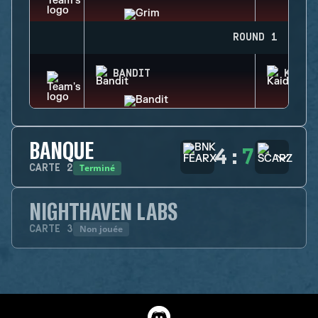
ROUND 1
BANDIT
KAID
BANQUE
4
:
7
Terminé
CARTE
2
NIGHTHAVEN LABS
Non jouée
CARTE
3