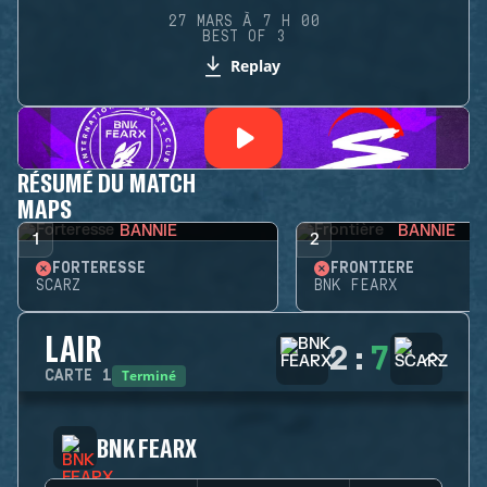
27 MARS À 7 H 00
BEST OF 3
Replay
RÉSUMÉ DU MATCH
MAPS
BANNIE
BANNIE
1
2
FORTERESSE
FRONTIÈRE
SCARZ
BNK FEARX
LAIR
2
:
7
Terminé
CARTE
1
BNK FEARX