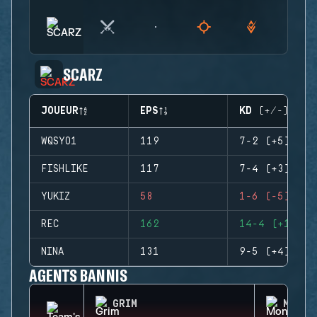
SCARZ
JOUEUR
EPS
KD (+/-)
WQSYO1
119
7-2 (+5)
FISHLIKE
117
7-4 (+3)
YUKIZ
58
1-6 (-5)
REC
162
14-4 (+10)
NINA
131
9-5 (+4)
AGENTS BANNIS
GRIM
MONTA