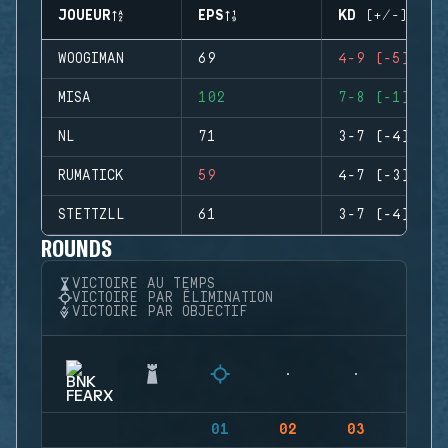
JOUEUR
EPS
KD (+/-)
WOOGIMAN
69
4-9 (-5)
MISA
102
7-8 (-1)
NL
71
3-7 (-4)
RUMATICK
59
4-7 (-3)
STETTZLL
61
3-7 (-4)
ROUNDS
VICTOIRE AU TEMPS
VICTOIRE PAR ÉLIMINATION
VICTOIRE PAR OBJECTIF
01
02
03
04