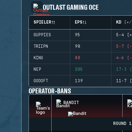
OUTLAST GAMING OCE
SPIELER
EPS
KD (+/
GUPPIES
95
5-4 (+
TRIIPN
90
5-7 (-
KING
80
4-6 (-
NEP
205
17-3 (
GOOOFT
139
11-7 (
OPERATOR-BANS
BANDIT
ROUND 1