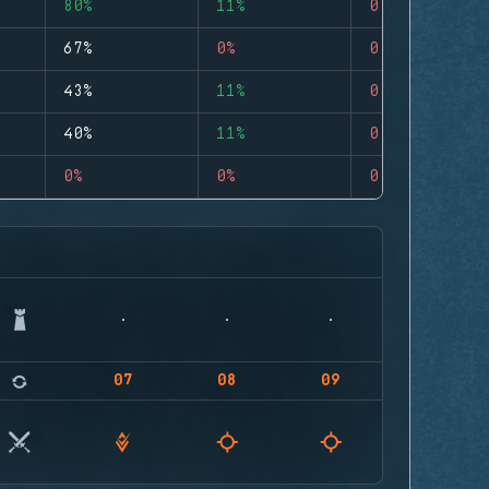
80%
11%
0
67%
0%
0
43%
11%
0
40%
11%
0
0%
0%
0
07
08
09