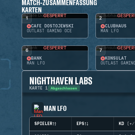
MATCH-ZUSAMMENFASSUNG
KARTEN
GESPERRT
GESPER
1
2
CAFÉ DOSTOJEWSKI
CLUBHAUS
OUTLAST GAMING OCE
MAN LFO
GESPERRT
GESPER
6
7
BANK
KONSULAT
MAN LFO
OUTLAST GAMIN
NIGHTHAVEN LABS
Abgeschlossen
KARTE
1
MAN LFO
SPIELER
EPS
KD (+/