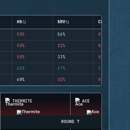
HS
SRV
CLUTCHES
50%
56%
0
50%
22%
0
50%
33%
0
62%
67%
1
60%
22%
0
THERMITE
ACE
ROUND 7