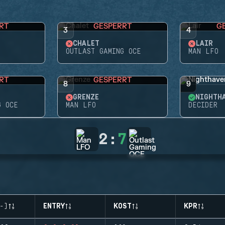
RT
GESPERRT
G
3
4
CHALET
LAIR
OUTLAST GAMING OCE
MAN LFO
RT
GESPERRT
8
9
GRENZE
NIGHTH
G OCE
MAN LFO
DECIDER
2
:
7
-)
ENTRY
KOST
KPR