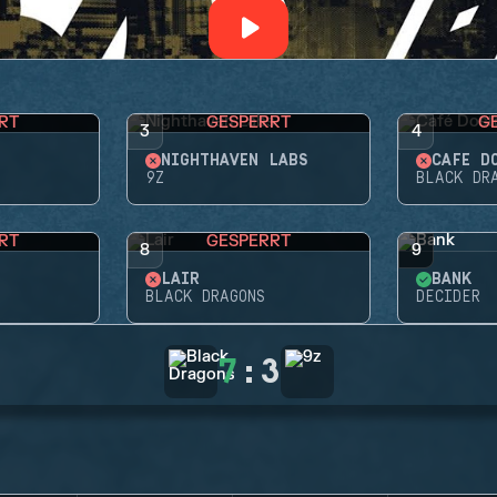
RT
GESPERRT
G
3
4
NIGHTHAVEN LABS
CAFÉ D
9Z
BLACK DR
RT
GESPERRT
8
9
LAIR
BANK
BLACK DRAGONS
DECIDER
7
:
3