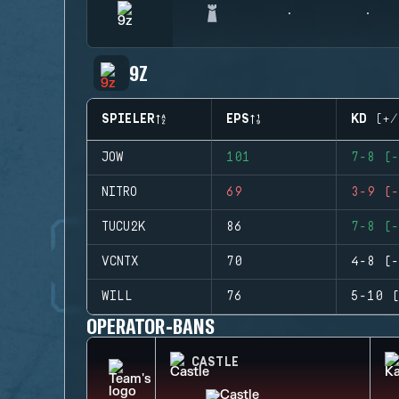
9Z
SPIELER
EPS
KD (+/
JOW
101
7-8 (-
NITRO
69
3-9 (-
TUCU2K
86
7-8 (-
VCNTX
70
4-8 (-
WILL
76
5-10 (
OPERATOR-BANS
CASTLE