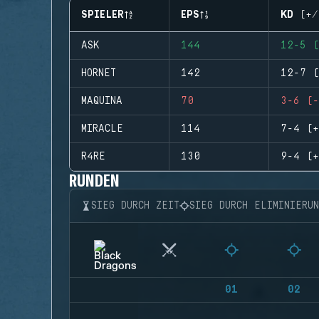
SPIELER
EPS
KD (+/
ASK
144
12-5 (
HORNET
142
12-7 (
MAQUINA
70
3-6 (-
MIRACLE
114
7-4 (+
R4RE
130
9-4 (+
RUNDEN
SIEG DURCH ZEIT
SIEG DURCH ELIMINIERU
01
02