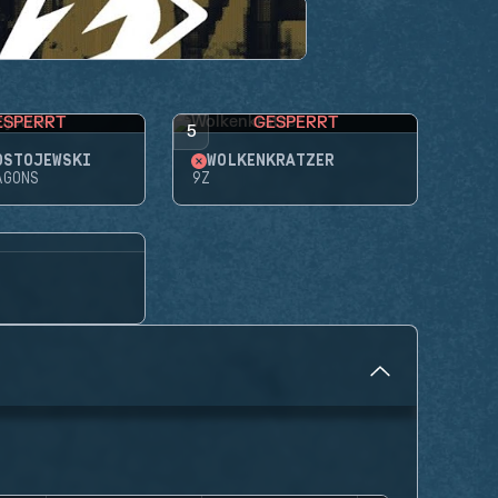
ESPERRT
GESPERRT
5
OSTOJEWSKI
WOLKENKRATZER
AGONS
9Z