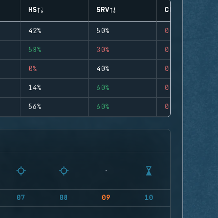
HS
SRV
CLUTCHES
42%
50%
0
58%
30%
0
0%
40%
0
14%
60%
0
56%
60%
0
07
08
09
10