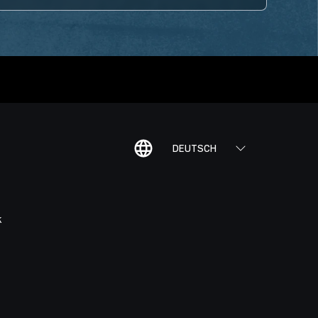
DEUTSCH
K