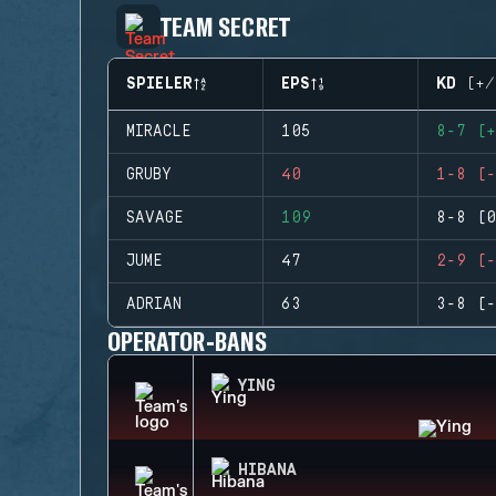
TEAM SECRET
SPIELER
EPS
KD (+/
MIRACLE
105
8-7 (+
GRUBY
40
1-8 (-
SAVAGE
109
8-8 (0
JUME
47
2-9 (-
ADRIAN
63
3-8 (-
OPERATOR-BANS
YING
HIBANA