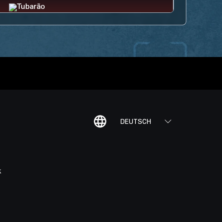
DEUTSCH
K