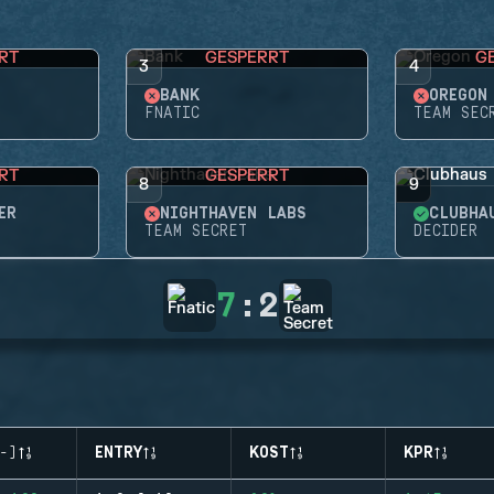
RT
GESPERRT
G
3
4
BANK
OREGON
FNATIC
TEAM SEC
RT
GESPERRT
8
9
ER
NIGHTHAVEN LABS
CLUBHA
TEAM SECRET
DECIDER
7
:
2
-)
ENTRY
KOST
KPR