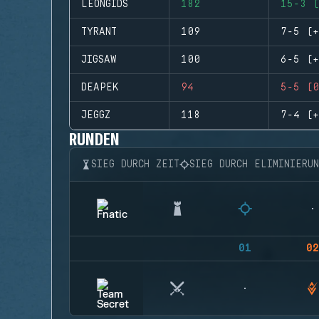
LEONGIDS
182
15-3 (
TYRANT
109
7-5 (+
JIGSAW
100
6-5 (+
DEAPEK
94
5-5 (0
JEGGZ
118
7-4 (+
RUNDEN
SIEG DURCH ZEIT
SIEG DURCH ELIMINIERU
01
02