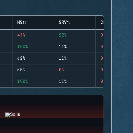
HS
SRV
CLUTCHES
43%
22%
0
100%
11%
0
62%
11%
0
50%
0%
0
100%
11%
0