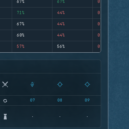
67%
67%
0
71%
44%
0
67%
44%
0
60%
44%
0
57%
56%
0
07
08
09