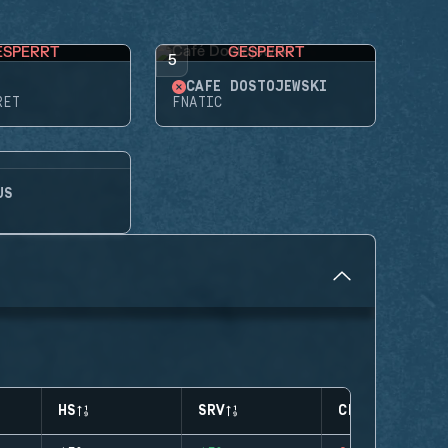
ESPERRT
GESPERRT
5
CAFÉ DOSTOJEWSKI
RET
FNATIC
US
HS
SRV
CLUTCHES