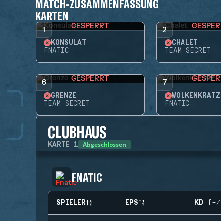
MATCH-ZUSAMMENFASSUNG
KARTEN
GESPERRT
GESPER
1
2
KONSULAT
CHALET
FNATIC
TEAM SECRET
GESPERRT
GESPER
6
7
GRENZE
WOLKENKRATZ
TEAM SECRET
FNATIC
CLUBHAUS
Abgeschlossen
KARTE
1
FNATIC
SPIELER
EPS
KD (+/