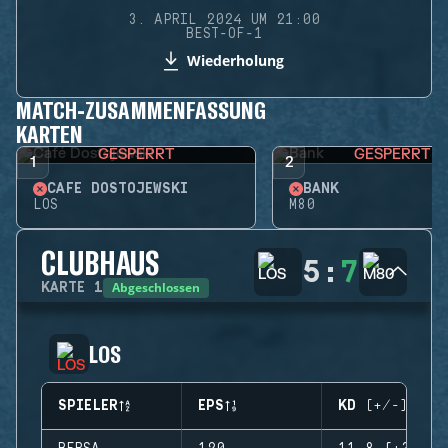
3. APRIL 2024 UM 21:00
BEST-OF-1
Wiederholung
MATCH-ZUSAMMENFASSUNG
KARTEN
GESPERRT
GESPERRT
1
2
CAFÉ DOSTOJEWSKI
BANK
LOS
M80
CLUBHAUS
5
:
7
Abgeschlossen
KARTE
1
LOS
SPIELER
EPS
KD (+/-)