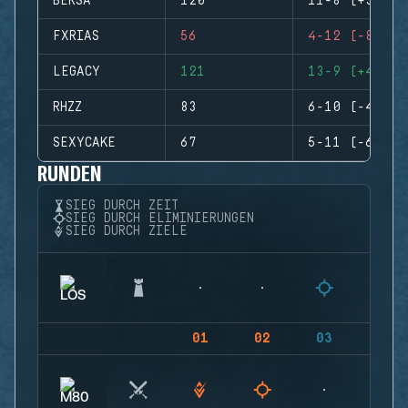
BERSA
120
11-8 (+3)
FXRIAS
56
4-12 (-8)
LEGACY
121
13-9 (+4)
RHZZ
83
6-10 (-4)
SEXYCAKE
67
5-11 (-6)
RUNDEN
SIEG DURCH ZEIT
SIEG DURCH ELIMINIERUNGEN
SIEG DURCH ZIELE
01
02
03
04