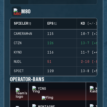
M80
SPIELER
EPS
KD (+/-)
CAMERAM4N
115
10-7 (+3)
CTZN
126
13-7 (+6)
KYNO
116
11-7 (+4)
NUDL
51
2-10 (-8)
SPOIT
120
13-8 (+5)
OPERATOR-BANS
YING
KAID