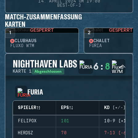
14. APRIL 2024 UM 19:00
BEST-OF-3
MATCH-ZUSAMMENFASSUNG
KARTEN
GESPERRT
GESPERRT
1
2
CLUBHAUS
CHALET
FLUXO W7M
FURIA
NIGHTHAVEN LABS
6
:
8
Abgeschlossen
KARTE
1
FURIA
SPIELER
EPS
KD (+/-)
FELIPOX
101
10-9 (+1)
HERDSZ
70
7-13 (-6)