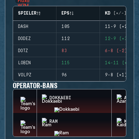
SPIELER
EPS
KD (+/-)
DASH
105
11-9 (+2)
DODEZ
112
12-9 (+3)
DOTZ
83
6-8 (-2)
LOBIN
115
14-11 (+3)
VOLPZ
96
9-8 (+1)
OPERATOR-BANS
DOKKAEBI
AZAMI
RAM
KAID