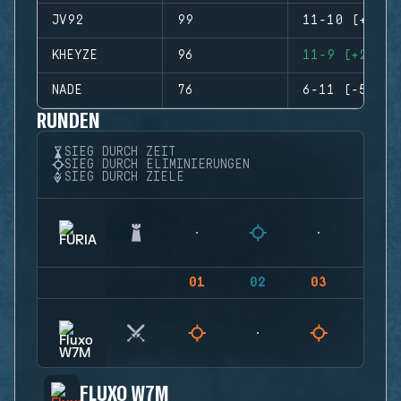
JV92
99
11-10 (+1)
KHEYZE
96
11-9 (+2)
NADE
76
6-11 (-5)
RUNDEN
SIEG DURCH ZEIT
SIEG DURCH ELIMINIERUNGEN
SIEG DURCH ZIELE
01
02
03
04
FLUXO W7M