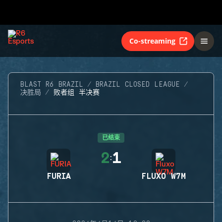
Co-streaming
BLAST R6 BRAZIL
BRAZIL CLOSED LEAGUE
决胜局
败者组 半决赛
已结束
2
1
:
FURIA
FLUXO W7M