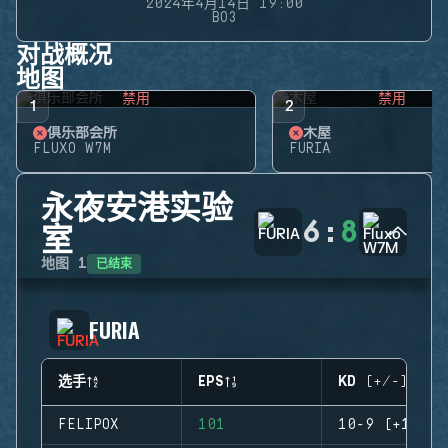
2024年4月14日 19:00
BO3
对战概况
地图
禁用
禁用
1
2
俱乐部会所
木屋
FLUXO W7M
FURIA
永夜安港实验
6
:
8
室
已结束
地图
1
FURIA
选手
EPS
KD (+/-)
FELIPOX
101
10-9 (+1)