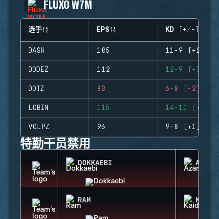
FLUXO W7M
选手
EPS
KD (+/-)
DASH
105
11-9 (+2)
DODEZ
112
12-9 (+3)
DOTZ
83
6-8 (-2)
LOBIN
115
14-11 (+3)
VOLPZ
96
9-8 (+1)
特勤干员禁用
DOKKAEBI
AZAMI
RAM
KAID