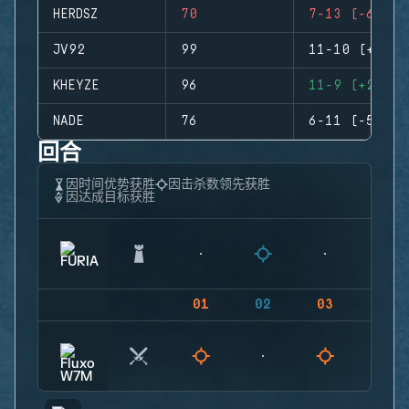
HERDSZ
70
7-13 (-6)
JV92
99
11-10 (+1)
KHEYZE
96
11-9 (+2)
NADE
76
6-11 (-5)
回合
因时间优势获胜
因击杀数领先获胜
因达成目标获胜
01
02
03
04