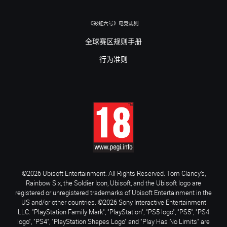
《彩虹六号》电竞规则
全球赛区规则手册
行为准则
©2026 Ubisoft Entertainment. All Rights Reserved. Tom Clancy’s,
Rainbow Six, the Soldier Icon, Ubisoft, and the Ubisoft logo are
registered or unregistered trademarks of Ubisoft Entertainment in the
US and/or other countries. ©2026 Sony Interactive Entertainment
LLC. "PlayStation Family Mark", "PlayStation", "PS5 logo", "PS5", "PS4
logo", "PS4", "PlayStation Shapes Logo" and "Play Has No Limits" are