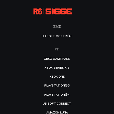
工作室
UBISOFT MONTRÉAL
平台
XBOX GAME PASS
XBOX SERIES X|S
XBOX ONE
PLAYSTATION®5
PLAYSTATION®4
UBISOFT CONNECT
AMAZON LUNA