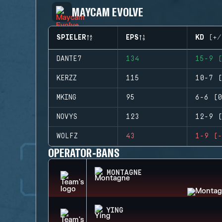
MAYCAM EVOLVE
SPIELER
EPS
KD (+/
DANTE7
134
15-9 (
KERZZ
115
10-7 (
MKING
95
6-6 (0
NOVYS
123
12-9 (
WOLFZ
43
1-9 (-
OPERATOR-BANS
MONTAGNE
YING