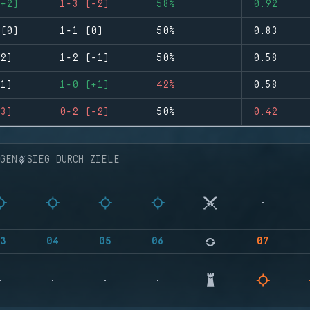
+2)
1-3 (-2)
58%
0.92
(0)
1-1 (0)
50%
0.83
2)
1-2 (-1)
50%
0.58
1)
1-0 (+1)
42%
0.58
3)
0-2 (-2)
50%
0.42
NGEN
SIEG DURCH ZIELE
3
04
05
06
07