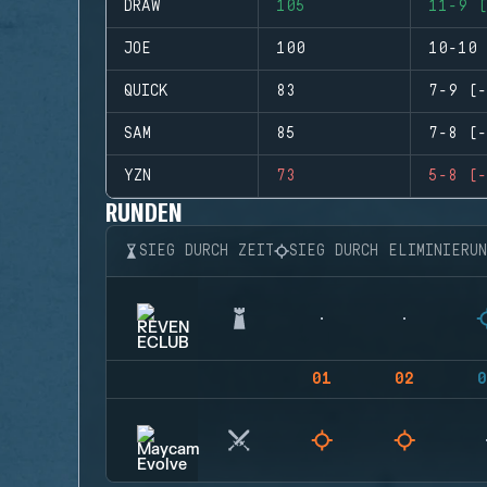
DRAW
105
11-9 (
JOE
100
10-10 
QUICK
83
7-9 (-
SAM
85
7-8 (-
YZN
73
5-8 (-
RUNDEN
SIEG DURCH ZEIT
SIEG DURCH ELIMINIERU
01
02
0