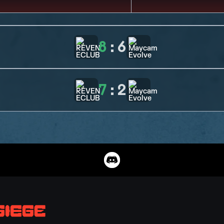
8
:
6
7
:
2