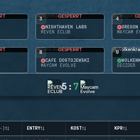
RT
GESPERRT
G
3
4
NIGHTHAVEN LABS
OREGON
REVEN ECLUB
MAYCAM E
RT
GESPERRT
8
9
CAFÉ DOSTOJEWSKI
WOLKEN
MAYCAM EVOLVE
DECIDER
5
:
7
-)
ENTRY
KOST
KPR