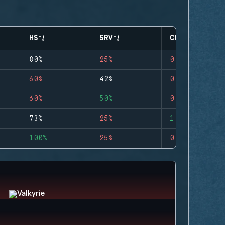
HS
SRV
CLUTCHES
80%
25%
0
60%
42%
0
60%
50%
0
73%
25%
1
100%
25%
0