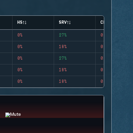
HS
SRV
CLUTCHES
0%
27%
0
0%
18%
0
0%
27%
0
0%
18%
0
0%
18%
0