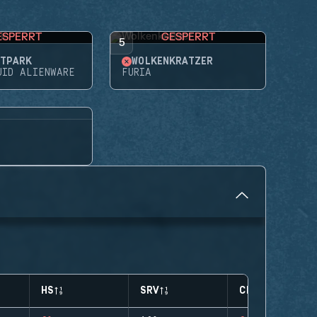
ESPERRT
GESPERRT
5
ITPARK
WOLKENKRATZER
UID ALIENWARE
FURIA
HS
SRV
CLUTCHES