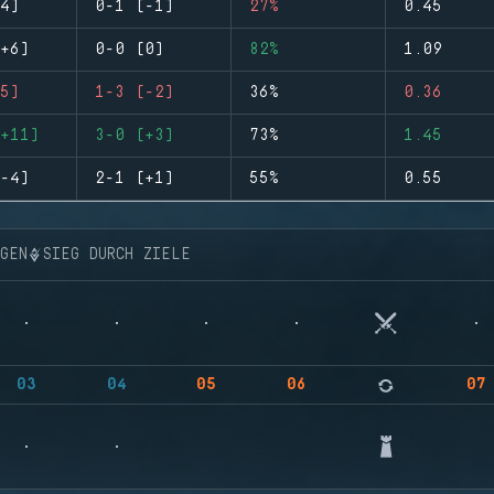
4)
0-1 (-1)
27%
0.45
+6)
0-0 (0)
82%
1.09
5)
1-3 (-2)
36%
0.36
+11)
3-0 (+3)
73%
1.45
-4)
2-1 (+1)
55%
0.55
NGEN
SIEG DURCH ZIELE
03
04
05
06
07