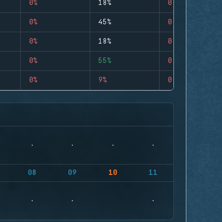
0%
18%
0
0%
45%
0
0%
18%
0
0%
55%
0
0%
9%
0
08
09
10
11