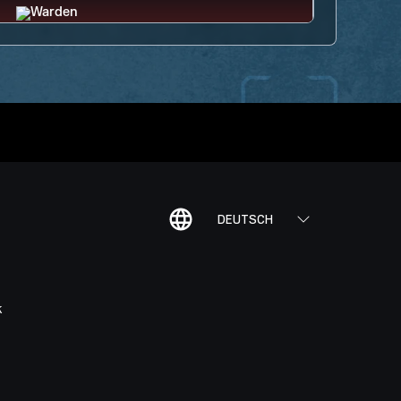
DEUTSCH
K