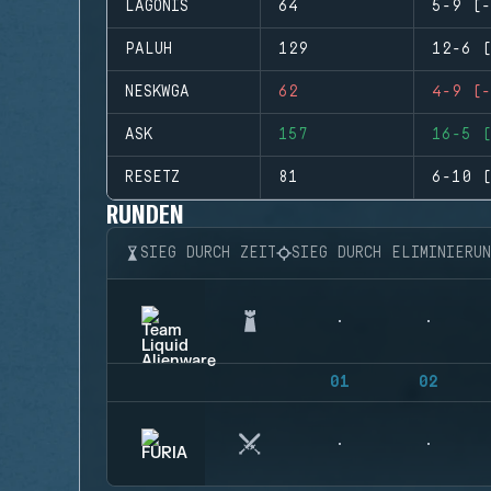
LAGONIS
64
5-9 (-
PALUH
129
12-6 (
NESKWGA
62
4-9 (-
ASK
157
16-5 (
RESETZ
81
6-10 (
RUNDEN
SIEG DURCH ZEIT
SIEG DURCH ELIMINIERU
01
02