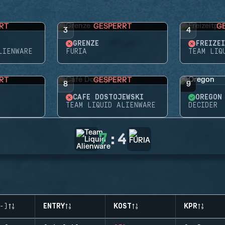
RT
GESPERRT
G
3
4
GRENZE
FREIZE
LIENWARE
FURIA
TEAM LIQ
RT
GESPERRT
8
9
CAFÉ DOSTOJEWSKI
OREGON
TEAM LIQUID ALIENWARE
DECIDER
7
:
4
-)
ENTRY
KOST
KPR