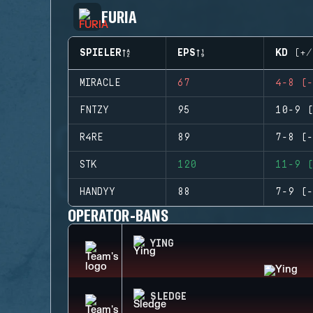
FURIA
SPIELER
EPS
KD (+/
MIRACLE
67
4-8 (-
FNTZY
95
10-9 (
R4RE
89
7-8 (-
STK
120
11-9 (
HANDYY
88
7-9 (-
OPERATOR-BANS
YING
SLEDGE