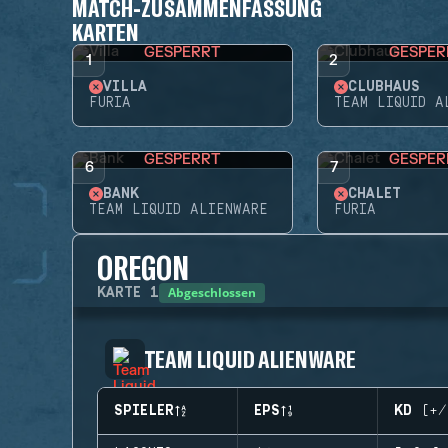
MATCH-ZUSAMMENFASSUNG
KARTEN
GESPERRT
GESPER
1
2
VILLA
CLUBHAUS
FURIA
TEAM LIQUID A
GESPERRT
GESPER
6
7
BANK
CHALET
TEAM LIQUID ALIENWARE
FURIA
OREGON
Abgeschlossen
KARTE
1
TEAM LIQUID ALIENWARE
SPIELER
EPS
KD (+/