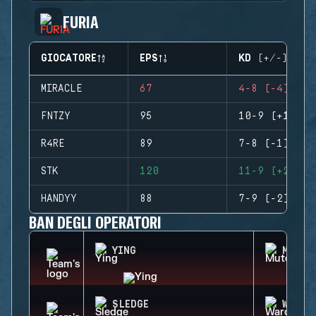
FURIA
GIOCATORE
EPS
KD (+/-)
MIRACLE
67
4-8 (-4)
FNTZY
95
10-9 (+1)
R4RE
89
7-8 (-1)
STK
120
11-9 (+2)
HANDYY
88
7-9 (-2)
BAN DEGLI OPERATORI
YING
MUTE
SLEDGE
WARDE