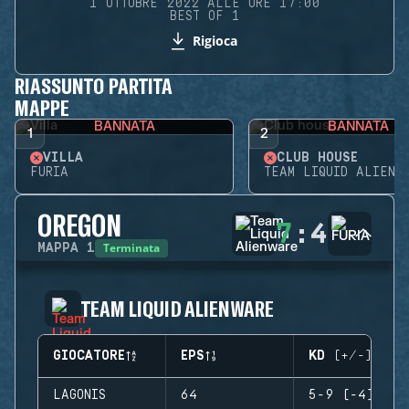
1 OTTOBRE 2022 ALLE ORE 17:00
BEST OF 1
Rigioca
RIASSUNTO PARTITA
MAPPE
BANNATA
BANNATA
1
2
VILLA
CLUB HOUSE
FURIA
TEAM LIQUID ALIENW
OREGON
7
:
4
Terminata
MAPPA
1
TEAM LIQUID ALIENWARE
GIOCATORE
EPS
KD (+/-)
LAGONIS
64
5-9 (-4)