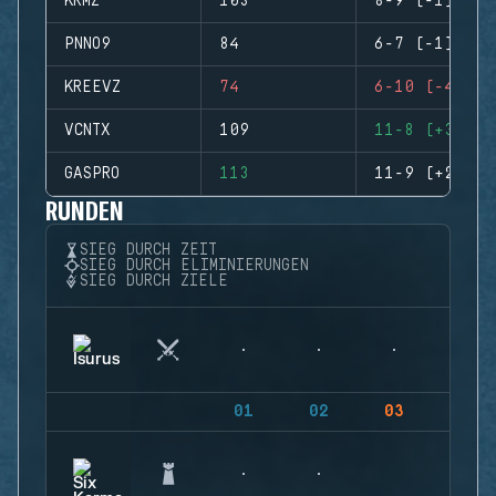
KRMZ
103
8-9 (-1)
PNNO9
84
6-7 (-1)
KREEVZ
74
6-10 (-4)
VCNTX
109
11-8 (+3)
GASPRO
113
11-9 (+2)
RUNDEN
SIEG DURCH ZEIT
SIEG DURCH ELIMINIERUNGEN
SIEG DURCH ZIELE
01
02
03
04