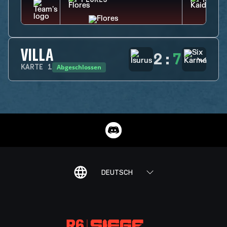
FLORES
KAID
VILLA
2
:
7
Abgeschlossen
KARTE
1
DEUTSCH