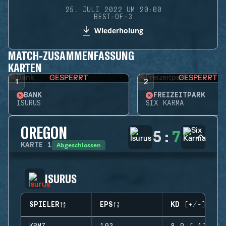
25. JULI 2022 UM 20:00
BEST-OF-3
Wiederholung
MATCH-ZUSAMMENFASSUNG
KARTEN
GESPERRT
GESPERRT
1
2
BANK
FREIZEITPARK
ISURUS
SIX KARMA
OREGON
5
:
7
Abgeschlossen
KARTE
1
ISURUS
SPIELER
EPS
KD (+/-)