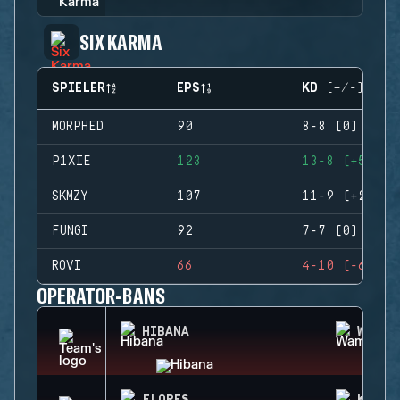
SIX KARMA
SPIELER
EPS
KD (+/-)
MORPHED
90
8-8 (0)
P1XIE
123
13-8 (+5)
SKMZY
107
11-9 (+2)
FUNGI
92
7-7 (0)
ROVI
66
4-10 (-6)
OPERATOR-BANS
HIBANA
WAMAI