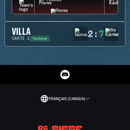
FLORES
KAID
VILLA
2
:
7
Terminé
CARTE
1
FRANÇAIS (CANADA)