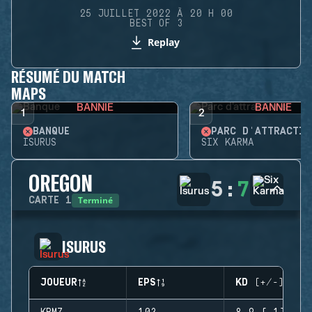
25 JUILLET 2022 À 20 H 00
BEST OF 3
Replay
RÉSUMÉ DU MATCH
MAPS
BANNIE
BANNIE
1
2
BANQUE
PARC D'ATTRACTIO
ISURUS
SIX KARMA
OREGON
5
:
7
Terminé
CARTE
1
ISURUS
JOUEUR
EPS
KD (+/-)