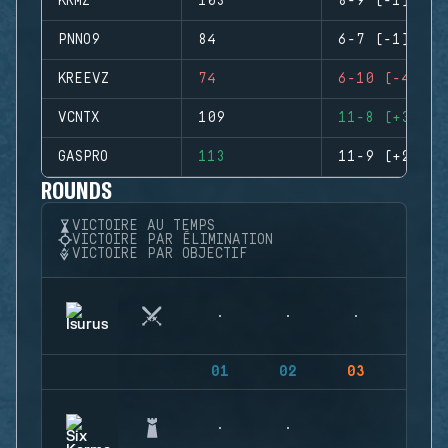
KRMZ
103
8-9 (-1)
PNNO9
84
6-7 (-1)
KREEVZ
74
6-10 (-4)
VCNTX
109
11-8 (+3)
GASPRO
113
11-9 (+2)
ROUNDS
VICTOIRE AU TEMPS
VICTOIRE PAR ÉLIMINATION
VICTOIRE PAR OBJECTIF
01
02
03
04