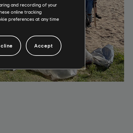
haring and recording of your
hese online tracking
ookie preferences at any time
cline
Accept