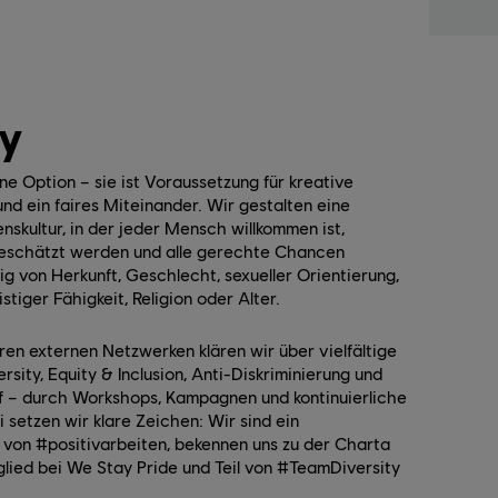
ty
keine Option – sie ist Voraussetzung für kreative
und ein faires Miteinander. Wir gestalten eine
nskultur, in der jeder Mensch willkommen ist,
eschätzt werden und alle gerechte Chancen
g von Herkunft, Geschlecht, sexueller Orientierung,
stiger Fähigkeit, Religion oder Alter.
en externen Netzwerken klären wir über vielfältige
sity, Equity & Inclusion, Anti-Diskriminierung und
f – durch Workshops, Kampagnen und kontinuierliche
i setzen wir klare Zeichen: Wir sind ein
von #positivarbeiten, bekennen uns zu der Charta
itglied bei We Stay Pride und Teil von #TeamDiversity