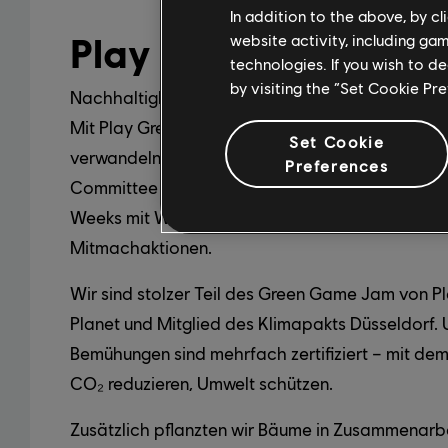
In addition to the above, by c
Play Green
website activity, including ga
technologies. If you wish to d
by visiting the “Set Cookie Pr
Nachhaltigkeit ist für uns kein Trend, sondern Ve
Mit Play Green, unserer Initiative für aktiven Kli
Set Cookie
verwandeln wir Engagement in echte Wirkung. U
Preferences
Committee organisiert regelmäßig Green Days 
Weeks mit Workshops, Vorträgen, Tauschmärkt
Mitmachaktionen.
Wir sind stolzer Teil des Green Game Jam von Pl
Planet und Mitglied des Klimapakts Düsseldorf. 
Bemühungen sind mehrfach zertifiziert – mit dem 
CO₂ reduzieren, Umwelt schützen.
Zusätzlich pflanzten wir Bäume in Zusammenarbe