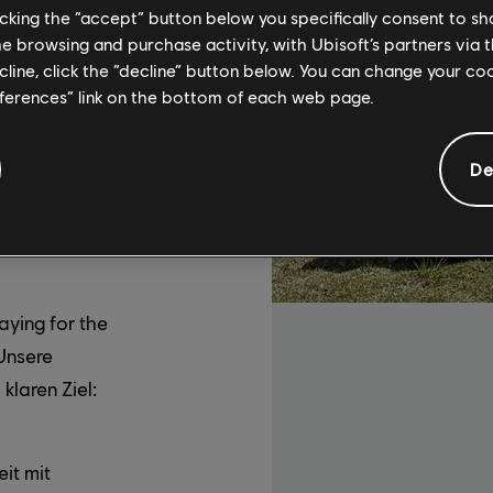
licking the “accept” button below you specifically consent to s
me browsing and purchase activity, with Ubisoft’s partners via t
ecline, click the “decline” button below. You can change your c
eferences” link on the bottom of each web page.
rantwortung.
maschutz,
De
nser Green
und Green
en und
aying for the
Unsere
klaren Ziel:
it mit