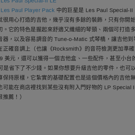
Les Paul Special-II LE
Les Paul Player Pack
中的巨星是 Les Paul Special-II L
就很用心打造的吉他，幾乎沒有多餘的裝飾，只有你開
切。它的特色是握起來舒適又纖細的琴頸、兩個可打造
器，以及容易調音的 Tune-o-Matic 式琴橋，讓吉他
正確音調上（也讓《Rocksmith》的音符檢測更加準
249 美元，還可以獲得一個吉他盒、一些配件，甚至小台
--這可是省下了不少錢。如果你想要升級吉他的零件，也可
算保持原樣，它紮實的基礎配置也是這個價格內的吉他
可能在商店裡找到某些沒有附入門好物的 LP Special I
很推薦！）