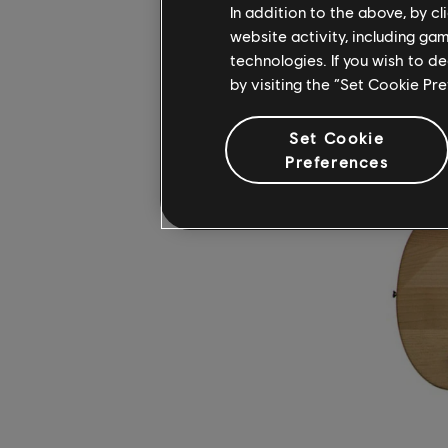
潛水炸彈
In addition to the above, by c
website activity, including ga
300 美
technologies. If you wish to d
by visiting the “Set Cookie Pr
Set Cookie
Preferences