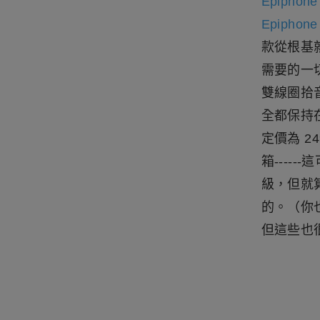
Epiphone 
Epiphone 
款從根基
需要的一
雙線圈拾音
全都保持在
定價為 
箱----
級，但就
的。（你也
但這些也