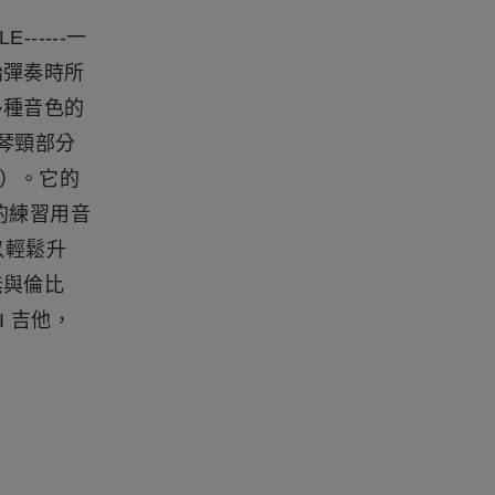
E------一
始彈奏時所
多種音色的
到琴頸部分
確）。它的
的練習用音
以輕鬆升
無與倫比
I 吉他，