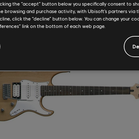
式攻擊都能達成。操作簡單、演奏方便簡單，還有經典
licking the “accept” button below you specifically consent to s
me browsing and purchase activity, with Ubisoft’s partners via t
元購買非常值得。
ecline, click the “decline” button below. You can change your c
eferences” link on the bottom of each web page.
De