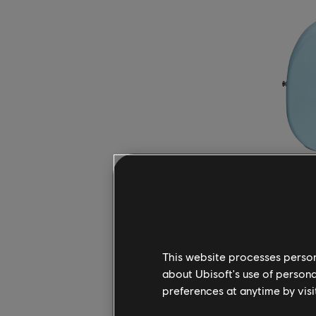
Sterling 
雕塑般的 
This website processes persona
about Ubisoft's use of persona
奏，感覺
preferences at anytime by visi
的顫音系