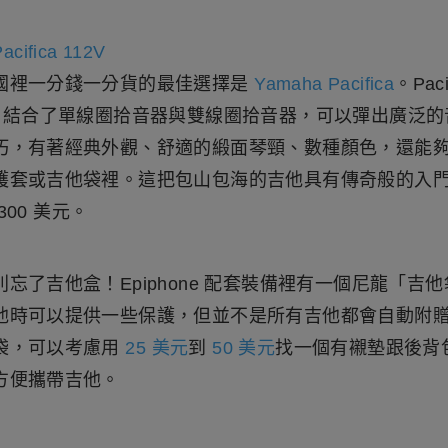
acifica 112V
國裡一分錢一分貨的最佳選擇是
Yamaha Pacifica
。Paci
結合了單線圈拾音器與雙線圈拾音器，可以彈出廣泛的
巧，有著經典外觀、舒適的緞面琴頸、數種顏色，還能
套或吉他袋裡。這把包山包海的吉他具有傳奇般的入門價--
300 美元。
忘了吉他盒！Epiphone 配套裝備裡有一個尼龍「吉
他時可以提供一些保護，但並不是所有吉他都會自動附
袋，可以考慮用
25 美元
到
50 美元
找一個有襯墊跟後背
方便攜帶吉他。