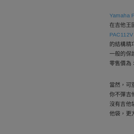
Yamaha P
在吉他王
PAC112V
的結構精
一般的保護
零售價為 
當然，可別
你不彈吉
沒有吉他
他袋，更