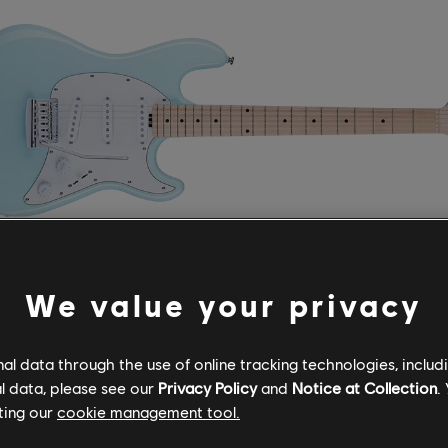
We value your privacy
by Music Man Cutlass SSS
Cutlass 琴身具有舒適的經典曲線外觀，不論你坐著還
l data through the use of online tracking technologies, includ
l data, please see our
Privacy Policy
and
Notice at Collection
.
都會非常好。三個單線圈拾音器會帶給你足夠的尖刺音
ting our
cookie management tool.
統則可以讓你進行各種實驗，無論是隱約的衝浪式輕彈