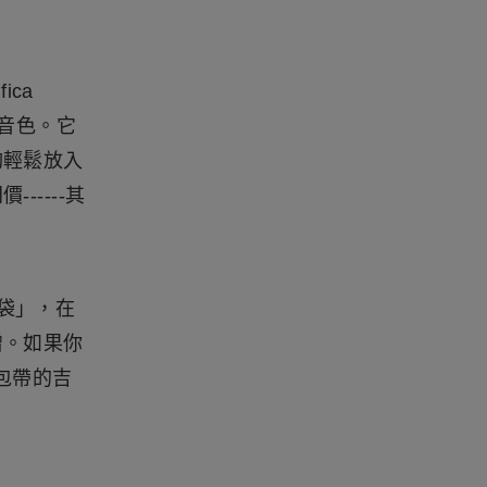
fica
音色。它
夠輕鬆放入
----其
他袋」，在
贈。如果你
包帶的吉