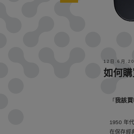
12日
.
6月
.
2
如何購
我該買
「
1950
在保存經