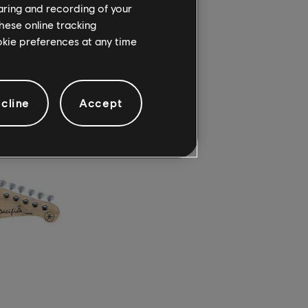
外觀，用
haring and recording of your
hese online tracking
ookie preferences at any time
cline
Accept