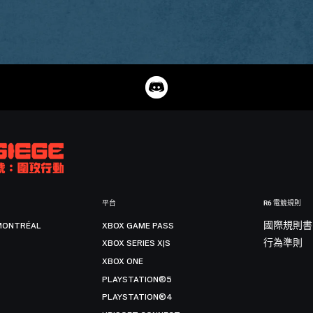
平台
R6 電競規則
MONTRÉAL
XBOX GAME PASS
國際規則書
XBOX SERIES X|S
行為準則
XBOX ONE
PLAYSTATION®5
PLAYSTATION®4