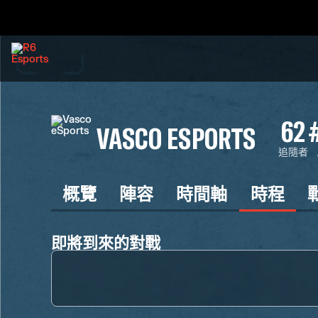
62
VASCO ESPORTS
追隨者
概覽
陣容
時間軸
時程
即將到來的對戰