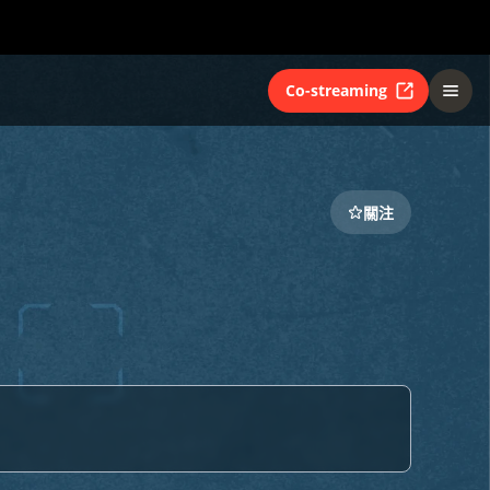
Co-streaming
關注